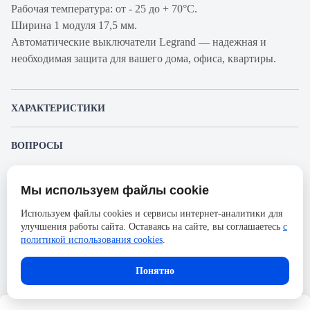
Рабочая температура: от - 25 до + 70°С.
Ширина 1 модуля 17,5 мм.
Автоматические выключатели Legrand — надежная и
необходимая защита для вашего дома, офиса, квартиры.
ХАРАКТЕРИСТИКИ
Артикул производителя
407305
ВОПРОСЫ
Продукт
Автоматический выключатель
К этому товару еще никто не задал вопрос. Будьте первым!
Производитель
Legrand
Мы используем файлы cookie
Представленные изображения и характеристики могут отличаться от реального
Задать вопрос о товаре
Серия
DX3
внешнего вида товара. Комплектация также может быть изменена производителем
Используем файлы cookies и сервисы интернет-аналитики для
без предварительного уведомления. Компания АйДистрибьют не несёт
Номинальный ток
16А
улучшения работы сайта. Оставаясь на сайте, вы соглашаетесь
с
ответственности в случае не соответствия текущей модели товаров фотографиям,
Пожалуйста,
авторизуйтесь
, чтобы иметь
размещённым в карточке товара.
политикой использования cookies
.
возможность оставлять вопросы.
Напряжение, В
400
Количество полюсов
4
Понятно
Сечение проводника
35
жесткого, мм2