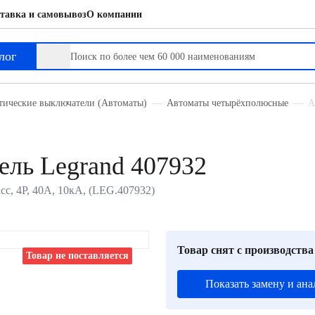
тавка и самовывоз
О компании
лог
тические выключатели (Автоматы)
Автоматы четырёхполюсные
А
ль Legrand 407932
с, 4P, 40А, 10кА, (LEG.407932)
Товар снят с производства
Товар не поставляется
Показать замену и ана