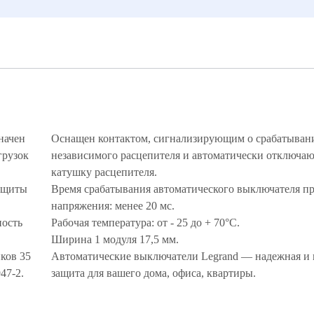
начен
Оснащен контактом, сигнализирующим о срабатыван
грузок
независимого расцепителя и автоматически отключ
катушку расцепителя.
ащиты
Время срабатывания автоматического выключателя пр
напряжения: менее 20 мс.
ность
Рабочая температура: от - 25 до + 70°С.
Ширина 1 модуля 17,5 мм.
ков 35
Автоматические выключатели Legrand — надежная и 
947-2.
защита для вашего дома, офиса, квартиры.