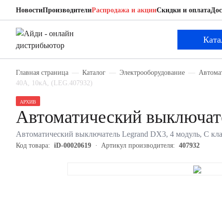
Новости
Производители
Распродажа и акции
Скидки и оплата
Дос
Legrand 407932
Автоматический выключатель
Ката
Главная страница
Каталог
Электрооборудование
Автома
40А, 10кА, (LEG.407932)
АРХИВ
Автоматический выключате
Автоматический выключатель Legrand DX3, 4 модуль, C клас
Код товара:
iD-00020619
Артикул производителя:
407932