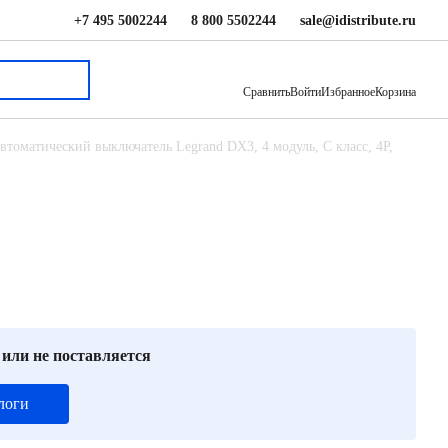
+7 495 5002244
8 800 5502244
sale@idistribute.ru
4 821 ₽
В корзину
Сравнить
Войти
Избранное
Корзина
втоматический выключатель Legrand DX3, 4 модуль, C класс, 4P,
 или не поставляется
логи