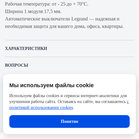
Рабочая температура: от - 25 до + 70°С.
Ширина 1 модуля 17,5 мм.
Автоматические выключатели Legrand — надежная и
необходимая защита для вашего дома, офиса, квартиры.
ХАРАКТЕРИСТИКИ
Артикул производителя
409340
ВОПРОСЫ
Продукт
Автоматический выключатель
К этому товару еще никто не задал вопрос. Будьте первым!
Производитель
Legrand
Мы используем файлы cookie
Представленные изображения и характеристики могут отличаться от реального
Задать вопрос о товаре
Серия
DX3
внешнего вида товара. Комплектация также может быть изменена производителем
Используем файлы cookies и сервисы интернет-аналитики для
без предварительного уведомления. Компания АйДистрибьют не несёт
Номинальный ток
40А
улучшения работы сайта. Оставаясь на сайте, вы соглашаетесь
с
ответственности в случае не соответствия текущей модели товаров фотографиям,
Пожалуйста,
авторизуйтесь
, чтобы иметь
размещённым в карточке товара.
политикой использования cookies
.
возможность оставлять вопросы.
Напряжение, В
400
Количество полюсов
4
Понятно
Сечение проводника
35
жесткого, мм2