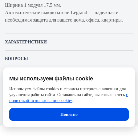
Ширина 1 модуля 17,5 мм.
Автоматические выключатели Legrand — надежная и
необходимая защита для вашего дома, офиса, квартиры.
ХАРАКТЕРИСТИКИ
Артикул производителя
419708
ВОПРОСЫ
Продукт
Автоматический
К этому товару еще никто не задал вопрос. Будьте первым!
выключатель
Мы используем файлы cookie
Представленные изображения и характеристики могут отличаться от реального
Производитель
Legrand
Задать вопрос о товаре
внешнего вида товара. Комплектация также может быть изменена производителем
Используем файлы cookies и сервисы интернет-аналитики для
без предварительного уведомления. Компания АйДистрибьют не несёт
Пожалуйста,
авторизуйтесь
, чтобы иметь
Серия
RX³
улучшения работы сайта. Оставаясь на сайте, вы соглашаетесь
с
ответственности в случае не соответствия текущей модели товаров фотографиям,
возможность оставлять вопросы.
размещённым в карточке товара.
политикой использования cookies
.
Номинальный ток
16А
Напряжение, В
230
В корзину
Понятно
Количество полюсов
3
Сечение проводника жесткого,
35