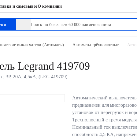
тавка и самовывоз
О компании
лог
тические выключатели (Автоматы)
Автоматы трёхполюсные
Авто
ль Legrand 419709
с, 3P, 20А, 4,5кА, (LEG.419709)
Автоматический выключатель 
предназначен для многоразов
установок от перегрузок и ко
Трехполюсный с тремя модуля
Номинальный ток выключател
способность 4,5 КА, напряже