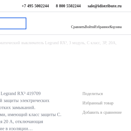
+7 495 5002244
8 800 5502244
sale@idistribute.ru
1 230.69 ₽
В корзину
Сравнить
Войти
Избранное
Корзина
матический выключатель Legrand RX³, 3 модуль, C класс, 3P, 20А,
Legrand RX³ 419709
Поделиться
ой защиты электрических
Избранный товар
ротких замыканий.
Добавить в сравнение
ми, имеющий класс защиты С.
я 20 А, отключающая
ние в изоляции…