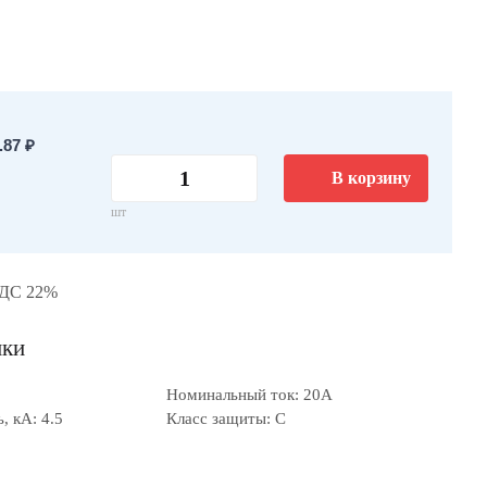
87 ₽
В корзину
шт
НДС 22%
ики
Номинальный ток: 20А
 кА: 4.5
Класс защиты: C