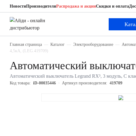
Новости
Производители
Распродажа и акции
Скидки и оплата
Дос
Legrand 419709
Автоматический выключатель
Ката
Главная страница
Каталог
Электрооборудование
Автома
4,5кА, (LEG.419709)
Автоматический выключате
Автоматический выключатель Legrand RX³, 3 модуль, C клас
Код товара:
iD-00035446
Артикул производителя:
419709