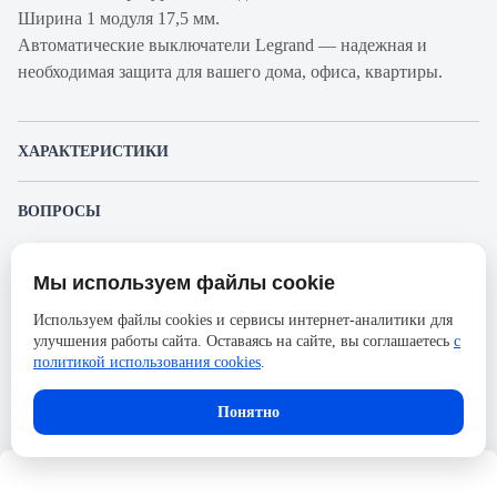
Ширина 1 модуля 17,5 мм.
Автоматические выключатели Legrand — надежная и
необходимая защита для вашего дома, офиса, квартиры.
ХАРАКТЕРИСТИКИ
Артикул производителя
419710
ВОПРОСЫ
Продукт
Автоматический
К этому товару еще никто не задал вопрос. Будьте первым!
выключатель
Мы используем файлы cookie
Представленные изображения и характеристики могут отличаться от реального
Производитель
Legrand
Задать вопрос о товаре
внешнего вида товара. Комплектация также может быть изменена производителем
Используем файлы cookies и сервисы интернет-аналитики для
без предварительного уведомления. Компания АйДистрибьют не несёт
Пожалуйста,
авторизуйтесь
, чтобы иметь
Серия
RX³
улучшения работы сайта. Оставаясь на сайте, вы соглашаетесь
с
ответственности в случае не соответствия текущей модели товаров фотографиям,
возможность оставлять вопросы.
размещённым в карточке товара.
политикой использования cookies
.
Номинальный ток
25А
Напряжение, В
230
В корзину
Понятно
Количество полюсов
3
Сечение проводника жесткого,
35