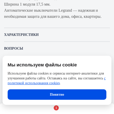
Ширина 1 модуля 17,5 мм.
Автоматические выключатели Legrand — надежная и
необходимая защита для вашего дома, офиса, квартиры.
ХАРАКТЕРИСТИКИ
Артикул производителя
419743
ВОПРОСЫ
Продукт
Автоматический
К этому товару еще никто не задал вопрос. Будьте первым!
выключатель
Мы используем файлы cookie
Представленные изображения и характеристики могут отличаться от реального
Производитель
Legrand
Задать вопрос о товаре
внешнего вида товара. Комплектация также может быть изменена производителем
Используем файлы cookies и сервисы интернет-аналитики для
без предварительного уведомления. Компания АйДистрибьют не несёт
Серия
RX³
улучшения работы сайта. Оставаясь на сайте, вы соглашаетесь
с
ответственности в случае не соответствия текущей модели товаров фотографиям,
Пожалуйста,
авторизуйтесь
, чтобы иметь
размещённым в карточке товара.
политикой использования cookies
.
Номинальный ток
25А
возможность оставлять вопросы.
Напряжение, В
230
В корзину
Понятно
Количество полюсов
4
1
Сечение проводника жесткого,
35