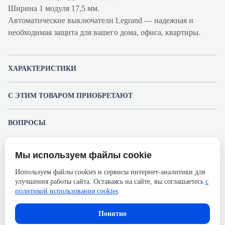
Ширина 1 модуля 17,5 мм.
Автоматические выключатели Legrand — надежная и
необходимая защита для вашего дома, офиса, квартиры.
ХАРАКТЕРИСТИКИ
Артикул производителя
403858
С ЭТИМ ТОВАРОМ ПРИОБРЕТАЮТ
Продукт
Автоматический
выключатель
Legrand 403038
ВОПРОСЫ
Устройство защитного отключения
Производитель
К этому товару еще никто не задал вопрос. Будьте первым!
Legrand
6 459.11 ₽
Серия
TX3
Мы используем файлы cookie
Представленные изображения и характеристики могут отличаться от реального
Задать вопрос о товаре
Номинальный ток
10А
внешнего вида товара. Комплектация также может быть изменена производителем
Используем файлы cookies и сервисы интернет-аналитики для
без предварительного уведомления. Компания АйДистрибьют не несёт
Напряжение, В
улучшения работы сайта. Оставаясь на сайте, вы соглашаетесь
400
с
ответственности в случае не соответствия текущей модели товаров фотографиям,
Пожалуйста,
авторизуйтесь
, чтобы иметь
Legrand 403000
размещённым в карточке товара.
политикой использования cookies
.
возможность оставлять вопросы.
Устройство защитного отключения
Количество полюсов
1
В корзину
3 001.48 ₽
Сечение проводника
Понятно
35