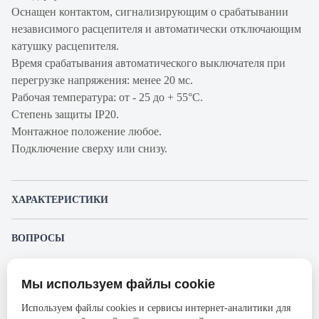
Оснащен контактом, сигнализирующим о срабатывании
независимого расцепителя и автоматически отключающим
катушку расцепителя.
Время срабатывания автоматического выключателя при
перегрузке напряжения: менее 20 мс.
Рабочая температура: от - 25 до + 55°С.
Степень защиты IP20.
Монтажное положение любое.
Подключение сверху или снизу.
ХАРАКТЕРИСТИКИ
Артикул производителя
403974
ВОПРОСЫ
Продукт
Автоматический
К этому товару еще никто не задал вопрос. Будьте первым!
выключатель
Мы используем файлы cookie
Представленные изображения и характеристики могут отличаться от реального
Производитель
Legrand
Задать вопрос о товаре
внешнего вида товара. Комплектация также может быть изменена производителем
Используем файлы cookies и сервисы интернет-аналитики для
без предварительного уведомления. Компания АйДистрибьют не несёт
Серия
TX3