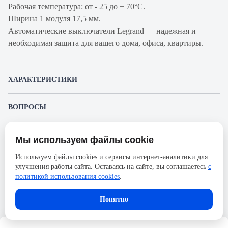
Рабочая температура: от - 25 до + 70°С.
Ширина 1 модуля 17,5 мм.
Автоматические выключатели Legrand — надежная и
необходимая защита для вашего дома, офиса, квартиры.
ХАРАКТЕРИСТИКИ
Артикул производителя
404058
ВОПРОСЫ
Продукт
Автоматический
К этому товару еще никто не задал вопрос. Будьте первым!
выключатель
Мы используем файлы cookie
Представленные изображения и характеристики могут отличаться от реального
Производитель
Legrand
Задать вопрос о товаре
внешнего вида товара. Комплектация также может быть изменена производителем
Используем файлы cookies и сервисы интернет-аналитики для
без предварительного уведомления. Компания АйДистрибьют не несёт
Серия
TX3
улучшения работы сайта. Оставаясь на сайте, вы соглашаетесь
с
ответственности в случае не соответствия текущей модели товаров фотографиям,
Пожалуйста,
авторизуйтесь
, чтобы иметь
размещённым в карточке товара.
политикой использования cookies
.
Номинальный ток
25А
возможность оставлять вопросы.
Напряжение, В
400
Понятно
Количество полюсов
3
Сечение проводника
35