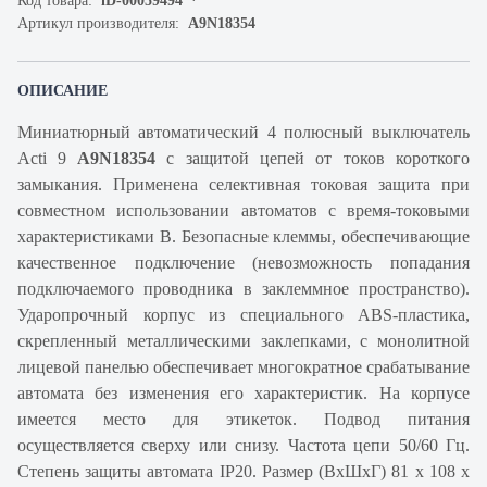
Код товара:
iD-00059494
Артикул производителя:
A9N18354
ОПИСАНИЕ
Миниатюрный автоматический 4 полюсный выключатель
Acti 9
A9N18354
с защитой цепей от токов короткого
замыкания. Применена селективная токовая защита при
совместном использовании автоматов с время-токовыми
характеристиками В. Безопасные клеммы, обеспечивающие
качественное подключение (невозможность попадания
подключаемого проводника в заклеммное пространство).
Ударопрочный корпус из специального ABS-пластика,
скрепленный металлическими заклепками, с монолитной
лицевой панелью обеспечивает многократное срабатывание
автомата без изменения его характеристик. На корпусе
имеется место для этикеток. Подвод питания
осуществляется сверху или снизу. Частота цепи 50/60 Гц.
Степень защиты автомата IP20. Размер (ВхШхГ) 81 х 108 х