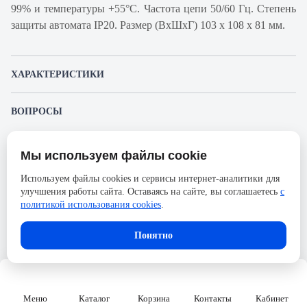
99% и температуры +55°С. Частота цепи 50/60 Гц. Степень
защиты автомата IP20. Размер (ВхШхГ) 103 х 108 х 81 мм.
ХАРАКТЕРИСТИКИ
Артикул производителя
18771
ВОПРОСЫ
Продукт
Автоматический
К этому товару еще никто не задал вопрос. Будьте первым!
выключатель
Мы используем файлы cookie
Представленные изображения и характеристики могут отличаться от реального
Производитель
Schneider Electric
Задать вопрос о товаре
внешнего вида товара. Комплектация также может быть изменена производителем
Используем файлы cookies и сервисы интернет-аналитики для
без предварительного уведомления. Компания АйДистрибьют не несёт
Серия
Acti 9
улучшения работы сайта. Оставаясь на сайте, вы соглашаетесь
с
ответственности в случае не соответствия текущей модели товаров фотографиям,
Пожалуйста,
авторизуйтесь
, чтобы иметь
размещённым в карточке товара.
политикой использования cookies
.
Номинальный ток
25А
возможность оставлять вопросы.
Напряжение, В
690
Понятно
Количество полюсов
4
Сечение проводника жесткого,
50
мм2
Меню
Каталог
Корзина
Контакты
Кабинет