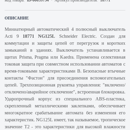
Код товара:
iD-00059734
Артикул производителя:
18771
ОПИСАНИЕ
Миниатюрный автоматический 4 полюсный выключатель
Acti 9
18771 NG125L
Schneider Electric. Создан для
коммутации и защиты цепей от перегрузок и коротких
замыканий в зданиях. Выключатель устанавливается в
щитах Prisma, Pragma или Kaedra. Применена селективная
токовая защита при совместном использовании автоматов с
время-токовыми характеристиками B. Безопасные втычные
контакты "Фастон" для присоединения вспомогательных
цепей. Трехпозиционная рукоятка управления: "включено/
отключено/аварийное отключение", встроенная блокировка.
Ударопрочный корпус из специального ABS-пластика,
скрепленный металлическими заклепками, обеспечивает
многократное срабатывание автомата без изменения его
характеристик. NG125L имеет, так называемое, тропическое
значение Т2 - это характеристики для высокой влажности