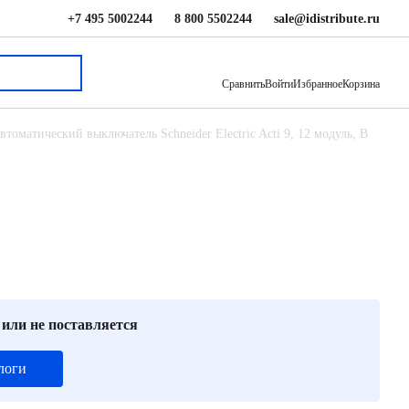
+7 495 5002244
8 800 5502244
sale@idistribute.ru
86 758 ₽
В корзину
Сравнить
Войти
Избранное
Корзина
втоматический выключатель Schneider Electric Acti 9, 12 модуль, B
 или не поставляется
логи