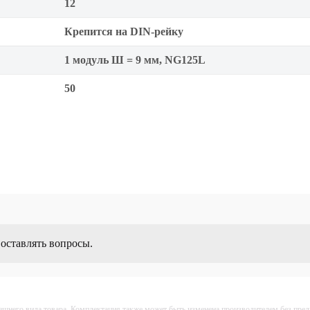
12
Крепится на DIN-рейку
1 модуль Ш = 9 мм, NG125L
50
 оставлять вопросы.
ешнего вида товара. Комплектация также может быть изменена производителем без пре