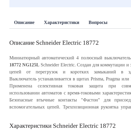
Описание
Характеристики
Вопросы
Описание Schneider Electric 18772
Миниатюрный автоматический 4 полюсный выключател
18772 NG125L
Schneider Electric. Создан для коммутации и
блокировка. Ударопрочный корпус из специальн
цепей от перегрузок и коротких замыканий в зд
пластика, скрепленный металлическими заклепками, обесп
Выключатель устанавливается в щитах Prisma, Pragma или 
многократное срабатывание автомата без изменен
Применена селективная токовая защита при совм
характеристик. NG125L имеет, так называемое, тропи
использовании автоматов с время-токовыми характеристи
значение Т2 - это характеристики для высокой влажност
Безопасные втычные контакты "Фастон" для присоед
температуры +55°С. Частота цепи 50/60 Гц. Степень 
вспомогательных цепей. Трехпозиционная рукоятка упра
Характеристики Schneider Electric 18772