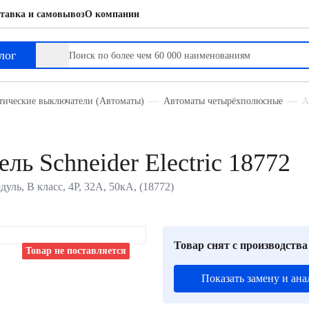
тавка и самовывоз
О компании
лог
тические выключатели (Автоматы)
Автоматы четырёхполюсные
А
ь Schneider Electric 18772
дуль, B класс, 4P, 32А, 50кА, (18772)
Товар снят с производства
Товар не поставляется
Показать замену и ана