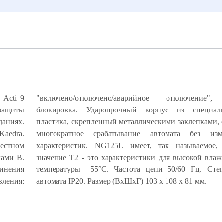
ь Acti 9
"включено/отключено/аварийное отключение",
 защиты
ого ABS-
аниях.
ечивает
Kaedra.
ия его
естном
ческое
ками B.
и 99% и
инения
защиты
вления:
автомата IP20. Размер (ВхШхГ) 103 х 108 х 81 мм.