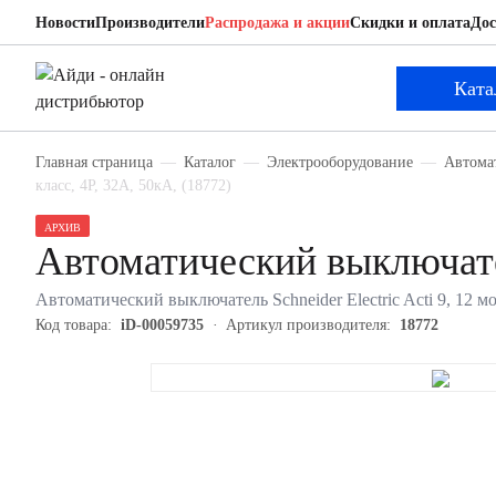
Новости
Производители
Распродажа и акции
Скидки и оплата
Дос
Schneider Electric 18772
Автоматический выключатель
Ката
Главная страница
Каталог
Электрооборудование
Автома
класс, 4P, 32А, 50кА, (18772)
АРХИВ
Автоматический выключател
Автоматический выключатель Schneider Electric Acti 9, 12 мо
Код товара:
iD-00059735
Артикул производителя:
18772