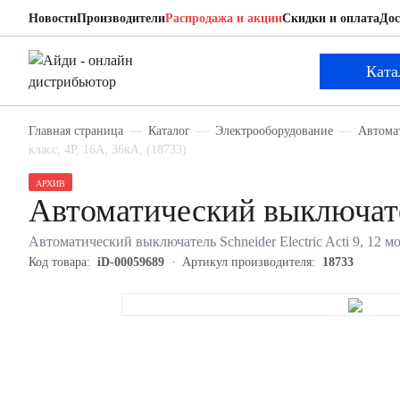
Новости
Производители
Распродажа и акции
Скидки и оплата
Дос
Schneider Electric 18733
Автоматический выключатель
Ката
Главная страница
Каталог
Электрооборудование
Автома
класс, 4P, 16А, 36кА, (18733)
АРХИВ
Автоматический выключател
Автоматический выключатель Schneider Electric Acti 9, 12 мо
Код товара:
iD-00059689
Артикул производителя:
18733