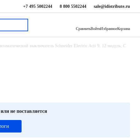
+7 495 5002244
8 800 5502244
sale@idistribute.ru
47 649 ₽
В корзину
Сравнить
Войти
Избранное
Корзина
втоматический выключатель Schneider Electric Acti 9, 12 модуль, C
 или не поставляется
логи