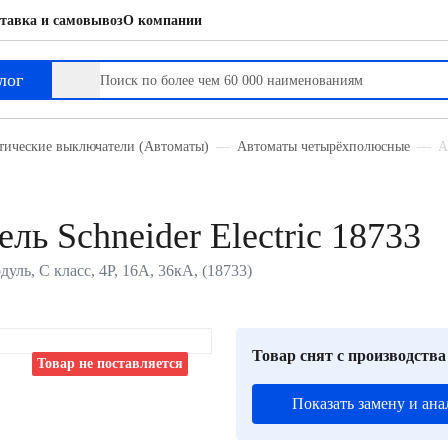
тавка и самовывоз
О компании
лог
тические выключатели (Автоматы)
Автоматы четырёхполюсные
А
ь Schneider Electric 18733
дуль, C класс, 4P, 16А, 36кА, (18733)
Товар снят с производства
Товар не поставляется
Показать замену и ана