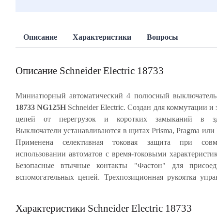
Описание
Характеристики
Вопросы
Описание Schneider Electric 18733
Миниатюрный автоматический 4 полюсный выключател
18733 NG125H
Schneider Electric. Создан для коммутации и
корпус из специального ABS-пластика, скре
цепей от перегрузок и коротких замыканий в зд
металлическими заклепками, обеспечивает многок
Выключатели устанавливаются в щитах Prisma, Pragma или 
срабатывание автомата без изменения его характеристик.
Применена селективная токовая защита при совм
имеет, так называемое, тропическое значение Т
использовании автоматов с время-токовыми характеристи
характеристики для высокой влажности 99% и температуры
Безопасные втычные контакты "Фастон" для присоед
Частота цепи 50/60 Гц. Степень защиты автомата IP20.
вспомогательных цепей. Трехпозиционная рукоятка упра
Характеристики Schneider Electric 18733