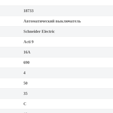
18733
Автоматический выключатель
Schneider Electric
Acti 9
16А
690
4
50
35
C