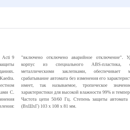
ь Acti 9
"включено отключено аварийное отключение". У
 защиты
пленный
аниях.
ратное
Kaedra.
 NG125H
естном
2, это
ками C.
 +55°С.
инения
 Размер
вления:
(ВхШхГ) 103 х 108 х 81 мм.