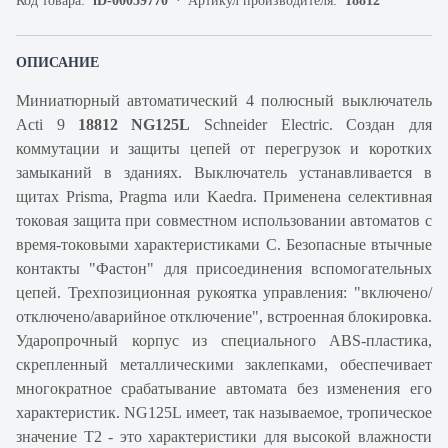
Код товара:
iD-00059770
Артикул производителя:
18812
ОПИСАНИЕ
Миниатюрный автоматический 4 полюсный выключатель
Acti 9
18812 NG125L
Schneider Electric. Создан для
коммутации и защиты цепей от перегрузок и коротких
замыканий в зданиях. Выключатель устанавливается в
щитах Prisma, Pragma или Kaedra. Применена селективная
токовая защита при совместном использовании автоматов с
время-токовыми характеристиками С. Безопасные втычные
контакты "Фастон" для присоединения вспомогательных
цепей. Трехпозиционная рукоятка управления: "включено/
отключено/аварийное отключение", встроенная блокировка.
Ударопрочный корпус из специального ABS-пластика,
скрепленный металлическими заклепками, обеспечивает
многократное срабатывание автомата без изменения его
характеристик. NG125L имеет, так называемое, тропическое
значение Т2 - это характеристики для высокой влажности