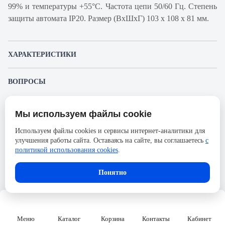
99% и температуры +55°С. Частота цепи 50/60 Гц. Степень
защиты автомата IP20. Размер (ВхШхГ) 103 х 108 х 81 мм.
ХАРАКТЕРИСТИКИ
Артикул производителя
18812
ВОПРОСЫ
Продукт
Автоматический
К этому товару еще никто не задал вопрос. Будьте первым!
выключатель
Мы используем файлы cookie
Представленные изображения и характеристики могут отличаться от реального
Производитель
Schneider Electric
Задать вопрос о товаре
внешнего вида товара. Комплектация также может быть изменена производителем
Используем файлы cookies и сервисы интернет-аналитики для
без предварительного уведомления. Компания АйДистрибьют не несёт
Серия
Acti 9
улучшения работы сайта. Оставаясь на сайте, вы соглашаетесь
с
ответственности в случае не соответствия текущей модели товаров фотографиям,
Пожалуйста,
авторизуйтесь
, чтобы иметь
размещённым в карточке товара.
политикой использования cookies
.
Номинальный ток
20А
возможность оставлять вопросы.
Напряжение, В
690
Понятно
Количество полюсов
4
Сечение проводника жесткого,
50
мм2
Меню
Каталог
Корзина
Контакты
Кабинет