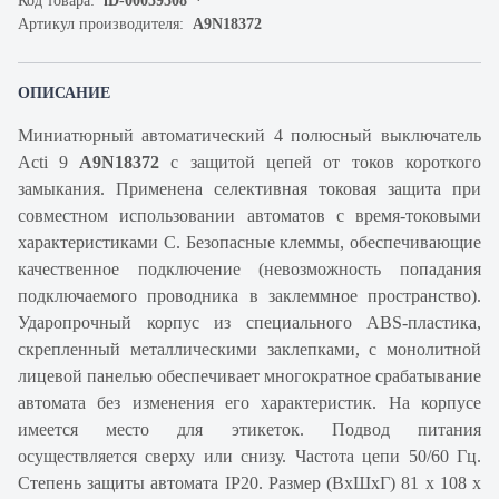
Код товара:
iD-00059508
Артикул производителя:
A9N18372
ОПИСАНИЕ
Миниатюрный автоматический 4 полюсный выключатель
Acti 9
A9N18372
с защитой цепей от токов короткого
замыкания. Применена селективная токовая защита при
совместном использовании автоматов с время-токовыми
характеристиками С. Безопасные клеммы, обеспечивающие
качественное подключение (невозможность попадания
подключаемого проводника в заклеммное пространство).
Ударопрочный корпус из специального ABS-пластика,
скрепленный металлическими заклепками, с монолитной
лицевой панелью обеспечивает многократное срабатывание
автомата без изменения его характеристик. На корпусе
имеется место для этикеток. Подвод питания
осуществляется сверху или снизу. Частота цепи 50/60 Гц.
Степень защиты автомата IP20. Размер (ВхШхГ) 81 х 108 х