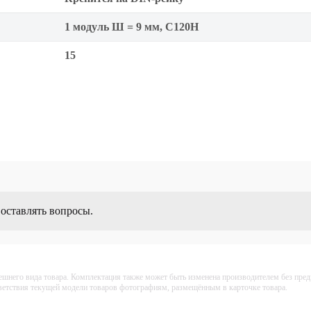
1 модуль Ш = 9 мм, C120H
15
 оставлять вопросы.
ешнего вида товара. Комплектация также может быть изменена производителем без пре
тветствия текущей модели товаров фотографиям, размещённым в карточке товара.