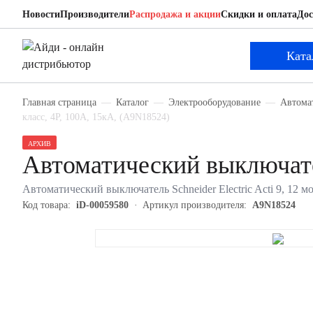
Новости
Производители
Распродажа и акции
Скидки и оплата
Дос
Schneider Electric A9N18524
Автоматический выключатель
Ката
Главная страница
Каталог
Электрооборудование
Автома
класс, 4P, 100А, 15кА, (A9N18524)
АРХИВ
Автоматический выключате
Автоматический выключатель Schneider Electric Acti 9, 12 м
Код товара:
iD-00059580
Артикул производителя:
A9N18524