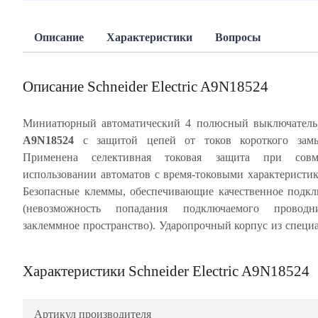
Описание
Характеристики
Вопросы
Описание Schneider Electric A9N18524
Миниатюрный автоматический 4 полюсный выключател
A9N18524
с защитой цепей от токов короткого замы
монолитной лицевой панелью обеспечивает много
Применена селективная токовая защита при совм
срабатывание автомата без изменения его характерис
использовании автоматов с время-токовыми характеристи
корпусе имеется место для этикеток. Подвод п
Безопасные клеммы, обеспечивающие качественное подк
осуществляется сверху или снизу. Частота цепи 50/60 Гц. 
(невозможность попадания подключаемого провод
заклеммное пространство). Ударопрочный корпус из специ
Характеристики Schneider Electric A9N18524
Артикул производителя