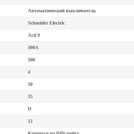
Автоматический выключатель
Schneider Electric
Acti 9
100А
500
4
50
35
D
12
Крепится на DIN-рейку