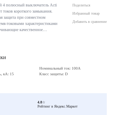
 4 полюсный выключатель Acti
Поделиться
т токов короткого замыкания.
Избранный товар
ая защита при совместном
Добавить в сравнение
ремя-токовыми характеристиками
печивающие качественное…
ики
Номинальный ток: 100А
, кА: 15
Класс защиты: D
4.8
☆
Рейтинг в Яндекс.Маркет