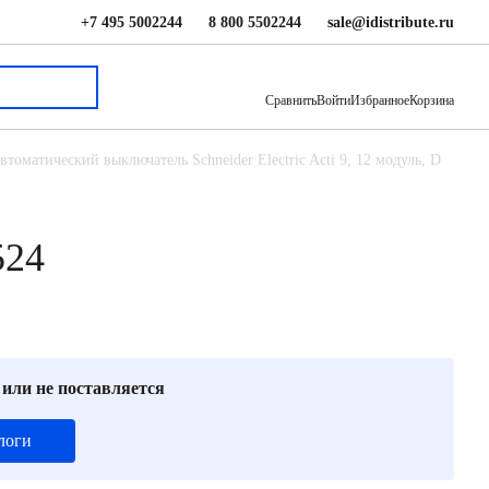
+7 495 5002244
8 800 5502244
sale@idistribute.ru
81 304 ₽
В корзину
Сравнить
Войти
Избранное
Корзина
втоматический выключатель Schneider Electric Acti 9, 12 модуль, D
524
 или не поставляется
логи