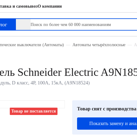
тавка и самовывоз
О компании
лог
тические выключатели (Автоматы)
Автоматы четырёхполюсные
А
ль Schneider Electric A9N18
одуль, D класс, 4P, 100А, 15кА, (A9N18524)
Товар снят с производства
Товар не поставляется
Показать замену и ана