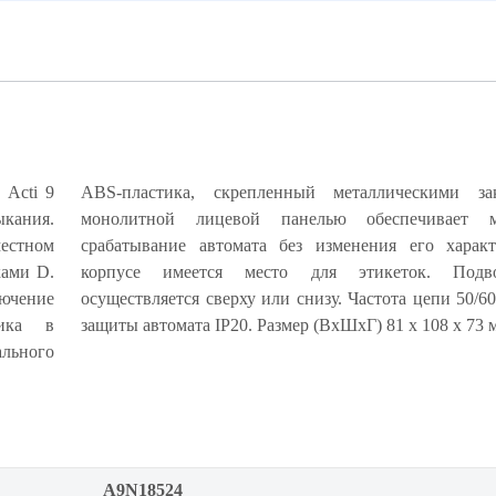
ь Acti 9
ABS-пластика, скрепленный металлическими за
кания.
кратное
естном
тик. На
ками D.
итания
лючение
Степень
ника в
защиты автомата IP20. Размер (ВхШхГ) 81 х 108 х 73 
ального
A9N18524