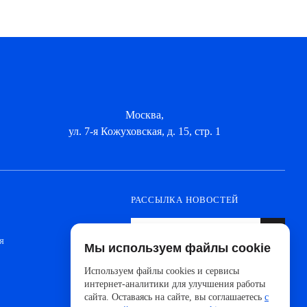
Москва,
ул. 7-я Кожуховская, д. 15, стр. 1
РАССЫЛКА НОВОСТЕЙ
я
Мы используем файлы cookie
Оформите подписку, чтобы быть в курсе
новинок от ведущих производителей и
Используем файлы cookies и сервисы
новостей АйДистрибьют
интернет-аналитики для улучшения работы
сайта. Оставаясь на сайте, вы соглашаетесь
с