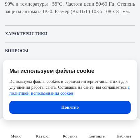
99% и температуры +55°С. Частота цепи 50/60 Гц. Степень
защиты автомата IP20. Размер (ВхШхГ) 103 х 108 х 81 мм.
ХАРАКТЕРИСТИКИ
Артикул производителя
18858
ВОПРОСЫ
Продукт
Автоматический
К этому товару еще никто не задал вопрос. Будьте первым!
выключатель
Мы используем файлы cookie
Представленные изображения и характеристики могут отличаться от реального
Производитель
Schneider Electric
Задать вопрос о товаре
внешнего вида товара. Комплектация также может быть изменена производителем
Используем файлы cookies и сервисы интернет-аналитики для
без предварительного уведомления. Компания АйДистрибьют не несёт
Серия
Acti 9
улучшения работы сайта. Оставаясь на сайте, вы соглашаетесь
с
ответственности в случае не соответствия текущей модели товаров фотографиям,
Пожалуйста,
авторизуйтесь
, чтобы иметь
размещённым в карточке товара.
политикой использования cookies
.
Номинальный ток
16А
возможность оставлять вопросы.
Напряжение, В
690
Понятно
Количество полюсов
4
Сечение проводника жесткого,
50
мм2
Меню
Каталог
Корзина
Контакты
Кабинет