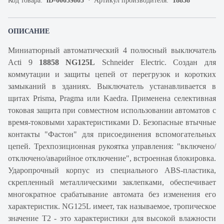
Код товара:
iD-00059805
Артикул производителя:
18858
ОПИСАНИЕ
Миниатюрный автоматический 4 полюсный выключатель
Acti 9
18858 NG125L
Schneider Electric. Создан для
коммутации и защиты цепей от перегрузок и коротких
замыканий в зданиях. Выключатель устанавливается в
щитах Prisma, Pragma или Kaedra. Применена селективная
токовая защита при совместном использовании автоматов с
время-токовыми характеристиками D. Безопасные втычные
контакты "Фастон" для присоединения вспомогательных
цепей. Трехпозиционная рукоятка управления: "включено/
отключено/аварийное отключение", встроенная блокировка.
Ударопрочный корпус из специального ABS-пластика,
скрепленный металлическими заклепками, обеспечивает
многократное срабатывание автомата без изменения его
характеристик. NG125L имеет, так называемое, тропическое
значение Т2 - это характеристики для высокой влажности