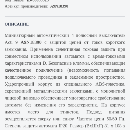
Код товара:
iD-00059523
Артикул производителя:
A9N18390
ОПИСАНИЕ
Миниатюрный автоматический 4 полюсный выключатель
Acti 9
A9N18390
с защитой цепей от токов короткого
замыкания. Применена селективная токовая защита при
совместном использовании автоматов с время-токовыми
характеристиками D. Безопасные клеммы, обеспечивающие
качественное подключение (невозможность попадания
подключаемого проводника в заклеммное пространство).
Ударопрочный корпус из специального ABS-пластика,
скрепленный металлическими заклепками, с монолитной
лицевой панелью обеспечивает многократное срабатывание
автомата без изменения его характеристик. На корпусе
имеется место для этикеток. Подвод питания
осуществляется сверху или снизу. Частота цепи 50/60 Гц.
Степень защиты автомата IP20. Размер (ВхШхГ) 81 х 108 х