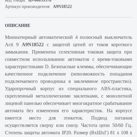
Код товара:
iD-00059578
Артикул производителя:
A9N18522
ОПИСАНИЕ
Миниатюрный автоматический 4 полюсный выключатель
Acti 9
A9N18522
с защитой цепей от токов короткого
замыкания. Применена селективная токовая защита при
совместном использовании автоматов с время-токовыми
характеристиками D. Безопасные клеммы, обеспечивающие
качественное подключение (невозможность попадания
подключаемого проводника в заклеммное пространство).
Ударопрочный корпус из специального ABS-пластика,
скрепленный металлическими заклепками, с монолитной
лицевой панелью обеспечивает многократное срабатывание
автомата без изменения его характеристик. На корпусе
имеется место для этикеток. Подвод питания
осуществляется сверху или снизу. Частота цепи 50/60 Гц.
Степень защиты автомата IP20. Размер (ВхШхГ) 81 х 108 х