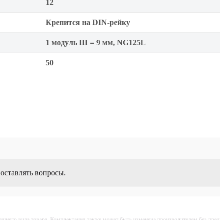
12
Крепится на DIN-рейку
1 модуль Ш = 9 мм, NG125L
50
 оставлять вопросы.
ешнего вида товара. Комплектация также может быть изменена производителем без пре