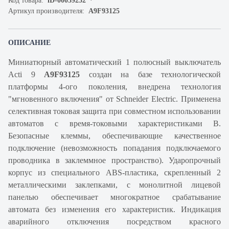
Код товара:
iD-00059252
Артикул производителя:
A9F93125
ОПИСАНИЕ
Миниатюрный автоматический 1 полюсный выключатель
Acti 9
A9F93125
создан на базе технологической
платформы 4-ого поколения, внедрена технология
"мгновенного включения" от Schneider Electric. Применена
селективная токовая защита при совместном использовании
автоматов с время-токовыми характеристиками B.
Безопасные клеммы, обеспечивающие качественное
подключение (невозможность попадания подключаемого
проводника в заклеммное пространство). Ударопрочный
корпус из специального ABS-пластика, скрепленный 2
металлическими заклепками, с монолитной лицевой
панелью обеспечивает многократное срабатывание
автомата без изменения его характеристик. Индикация
аварийного отключения посредством красного