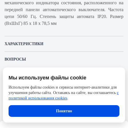
механического индикатора состояния, расположенного на
передней панели автоматического выключателя. Частота
цепи 50/60 Гц. Степень защиты автомата IP20. Размер
(ВхШхГ) 85 х 18 х 78,5 мм
ХАРАКТЕРИСТИКИ
Артикул производителя
A9F93125
ВОПРОСЫ
Продукт
Автоматический
К этому товару еще никто не задал вопрос. Будьте первым!
выключатель
Мы используем файлы cookie
Представленные изображения и характеристики могут отличаться от реального
Производитель
Schneider Electric
Задать вопрос о товаре
внешнего вида товара. Комплектация также может быть изменена производителем
Используем файлы cookies и сервисы интернет-аналитики для
без предварительного уведомления. Компания АйДистрибьют не несёт
Серия
Acti 9
улучшения работы сайта. Оставаясь на сайте, вы соглашаетесь
с
ответственности в случае не соответствия текущей модели товаров фотографиям,
Пожалуйста,
авторизуйтесь
, чтобы иметь
размещённым в карточке товара.
политикой использования cookies
.
Номинальный ток
25А
возможность оставлять вопросы.
Напряжение, В
72
Понятно
Количество полюсов
1
Сечение проводника жесткого,
25