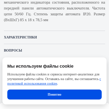
механического индикатора состояния, расположенного на
передней панели автоматического выключателя. Частота
цепи 50/60 Гц. Степень защиты автомата IP20. Размер
(ВхШхГ) 85 х 18 х 78,5 мм
ХАРАКТЕРИСТИКИ
Артикул производителя
A9F93150
ВОПРОСЫ
Продукт
Автоматический
К этому товару еще никто не задал вопрос. Будьте первым!
выключатель
Мы используем файлы cookie
Представленные изображения и характеристики могут отличаться от реального
Производитель
Schneider Electric
Задать вопрос о товаре
внешнего вида товара. Комплектация также может быть изменена производителем
Используем файлы cookies и сервисы интернет-аналитики для
без предварительного уведомления. Компания АйДистрибьют не несёт
Серия
Acti 9
улучшения работы сайта. Оставаясь на сайте, вы соглашаетесь
с
ответственности в случае не соответствия текущей модели товаров фотографиям,
Пожалуйста,
авторизуйтесь
, чтобы иметь
размещённым в карточке товара.
политикой использования cookies
.
Номинальный ток
50А
возможность оставлять вопросы.
Напряжение, В
72
Понятно
Количество полюсов
1
Сечение проводника жесткого,
25