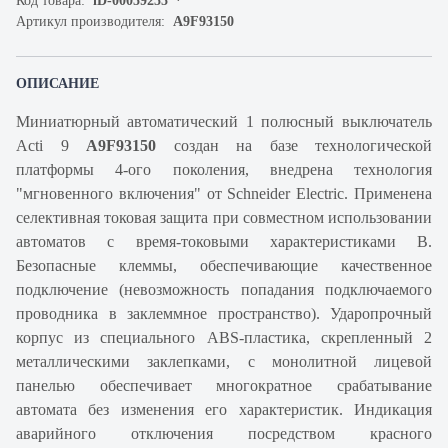
Код товара:
iD-00059255
Артикул производителя:
A9F93150
ОПИСАНИЕ
Миниатюрный автоматический 1 полюсный выключатель
Acti 9
A9F93150
создан на базе технологической
платформы 4-ого поколения, внедрена технология
"мгновенного включения" от Schneider Electric. Применена
селективная токовая защита при совместном использовании
автоматов с время-токовыми характеристиками B.
Безопасные клеммы, обеспечивающие качественное
подключение (невозможность попадания подключаемого
проводника в заклеммное пространство). Ударопрочный
корпус из специального ABS-пластика, скрепленный 2
металлическими заклепками, с монолитной лицевой
панелью обеспечивает многократное срабатывание
автомата без изменения его характеристик. Индикация
аварийного отключения посредством красного