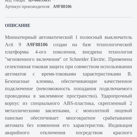
Код товара:
iD-00059097
Артикул производителя:
A9F88106
ОПИСАНИЕ
Миниатюрный автоматический 1 полюсный выключатель
Acti 9
A9F88106
создан на базе технологической
платформы 4-ого поколения, внедрена технология
"мгновенного включения" от Schneider Electric. Применена
селективная токовая защита при совместном использовании
автоматов с время-токовыми характеристиками B.
Безопасные клеммы, обеспечивающие качественное
подключение (невозможность попадания подключаемого
проводника в заклеммное пространство). Ударопрочный
корпус из специального ABS-пластика, скрепленный 2
металлическими заклепками, с монолитной лицевой
панелью обеспечивает многократное срабатывание
автомата без изменения его характеристик. Индикация
аварийного отключения посредством красного