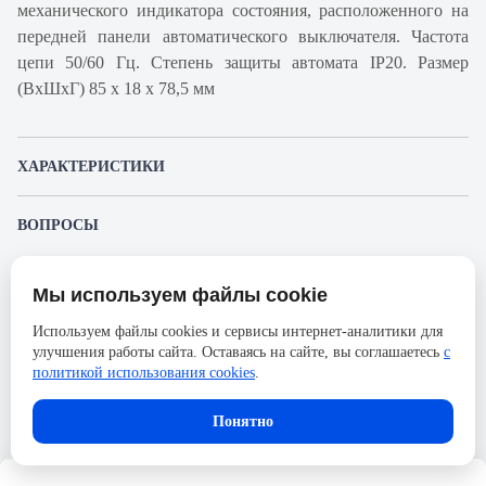
механического индикатора состояния, расположенного на
передней панели автоматического выключателя. Частота
цепи 50/60 Гц. Степень защиты автомата IP20. Размер
(ВхШхГ) 85 х 18 х 78,5 мм
ХАРАКТЕРИСТИКИ
Артикул производителя
A9F88106
ВОПРОСЫ
Продукт
Автоматический
К этому товару еще никто не задал вопрос. Будьте первым!
выключатель
Мы используем файлы cookie
Представленные изображения и характеристики могут отличаться от реального
Производитель
Schneider Electric
Задать вопрос о товаре
внешнего вида товара. Комплектация также может быть изменена производителем
Используем файлы cookies и сервисы интернет-аналитики для
без предварительного уведомления. Компания АйДистрибьют не несёт
Серия
Acti 9
улучшения работы сайта. Оставаясь на сайте, вы соглашаетесь
с
ответственности в случае не соответствия текущей модели товаров фотографиям,
Пожалуйста,
авторизуйтесь
, чтобы иметь
размещённым в карточке товара.
политикой использования cookies
.
Номинальный ток
6А
возможность оставлять вопросы.
Напряжение, В
72
Понятно
Количество полюсов
1
Сечение проводника жесткого,
25