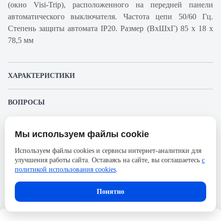
(окно Visi-Trip), расположенного на передней панели
автоматического выключателя. Частота цепи 50/60 Гц.
Степень защиты автомата IP20. Размер (ВхШхГ) 85 х 18 х
78,5 мм
ХАРАКТЕРИСТИКИ
Артикул производителя
A9K24113
ВОПРОСЫ
Продукт
Автоматический
К этому товару еще никто не задал вопрос. Будьте первым!
выключатель
Мы используем файлы cookie
Представленные изображения и характеристики могут отличаться от реального
Производитель
Schneider Electric
Задать вопрос о товаре
внешнего вида товара. Комплектация также может быть изменена производителем
Используем файлы cookies и сервисы интернет-аналитики для
без предварительного уведомления. Компания АйДистрибьют не несёт
Серия
Acti 9
улучшения работы сайта. Оставаясь на сайте, вы соглашаетесь
с
ответственности в случае не соответствия текущей модели товаров фотографиям,
Пожалуйста,
авторизуйтесь
, чтобы иметь
размещённым в карточке товара.
политикой использования cookies
.
Номинальный ток
13А
возможность оставлять вопросы.
Напряжение, В
72
Понятно
Количество полюсов
1
Сечение проводника жесткого,
25