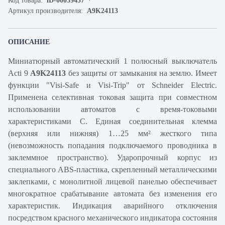
Код товара:
iD-00059437
Артикул производителя:
A9K24113
ОПИСАНИЕ
Миниатюрный автоматический 1 полюсный выключатель
Acti 9
A9K24113
без защиты от замыкания на землю. Имеет
функции "Visi-Safe и Visi-Trip" от Schneider Electric.
Применена селективная токовая защита при совместном
использовании автоматов с время-токовыми
характеристиками С. Единая соединительная клемма
(верхняя или нижняя) 1…25 мм² жесткого типа
(невозможность попадания подключаемого проводника в
заклеммное пространство). Ударопрочный корпус из
специального ABS-пластика, скрепленный металлическими
заклепками, с монолитной лицевой панелью обеспечивает
многократное срабатывание автомата без изменения его
характеристик. Индикация аварийного отключения
посредством красного механического индикатора состояния