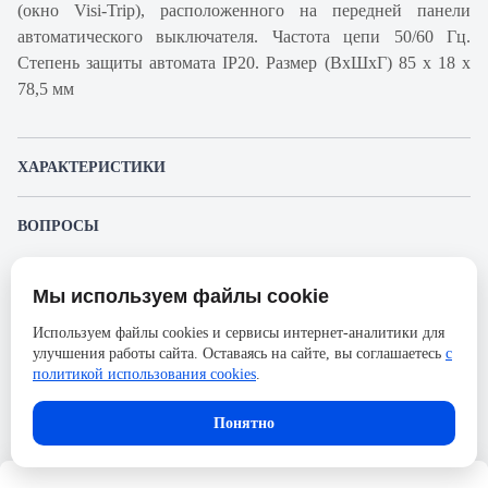
(окно Visi-Trip), расположенного на передней панели
автоматического выключателя. Частота цепи 50/60 Гц.
Степень защиты автомата IP20. Размер (ВхШхГ) 85 х 18 х
78,5 мм
ХАРАКТЕРИСТИКИ
Артикул производителя
A9K24125
ВОПРОСЫ
Продукт
Автоматический
К этому товару еще никто не задал вопрос. Будьте первым!
выключатель
Мы используем файлы cookie
Представленные изображения и характеристики могут отличаться от реального
Производитель
Schneider Electric
Задать вопрос о товаре
внешнего вида товара. Комплектация также может быть изменена производителем
Используем файлы cookies и сервисы интернет-аналитики для
без предварительного уведомления. Компания АйДистрибьют не несёт
Серия
Acti 9
улучшения работы сайта. Оставаясь на сайте, вы соглашаетесь
с
ответственности в случае не соответствия текущей модели товаров фотографиям,
Пожалуйста,
авторизуйтесь
, чтобы иметь
размещённым в карточке товара.
политикой использования cookies
.
Номинальный ток
25А
возможность оставлять вопросы.
Напряжение, В
72
Понятно
Количество полюсов
1
Сечение проводника жесткого,
25