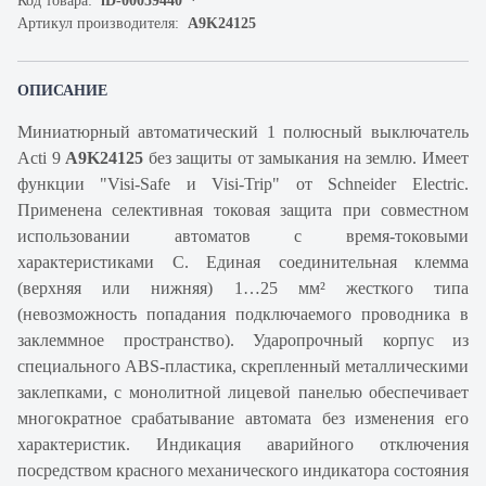
Код товара:
iD-00059440
Артикул производителя:
A9K24125
ОПИСАНИЕ
Миниатюрный автоматический 1 полюсный выключатель
Acti 9
A9K24125
без защиты от замыкания на землю. Имеет
функции "Visi-Safe и Visi-Trip" от Schneider Electric.
Применена селективная токовая защита при совместном
использовании автоматов с время-токовыми
характеристиками С. Единая соединительная клемма
(верхняя или нижняя) 1…25 мм² жесткого типа
(невозможность попадания подключаемого проводника в
заклеммное пространство). Ударопрочный корпус из
специального ABS-пластика, скрепленный металлическими
заклепками, с монолитной лицевой панелью обеспечивает
многократное срабатывание автомата без изменения его
характеристик. Индикация аварийного отключения
посредством красного механического индикатора состояния