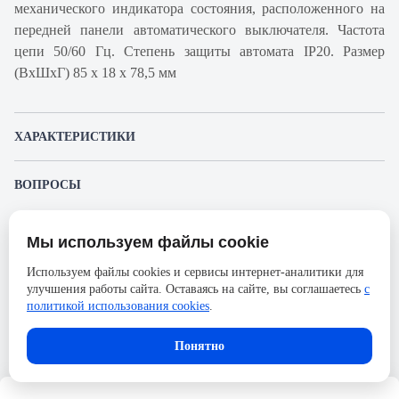
механического индикатора состояния, расположенного на
передней панели автоматического выключателя. Частота
цепи 50/60 Гц. Степень защиты автомата IP20. Размер
(ВхШхГ) 85 х 18 х 78,5 мм
ХАРАКТЕРИСТИКИ
Артикул производителя
A9F84102
ВОПРОСЫ
Продукт
Автоматический
К этому товару еще никто не задал вопрос. Будьте первым!
выключатель
Мы используем файлы cookie
Представленные изображения и характеристики могут отличаться от реального
Производитель
Schneider Electric
Задать вопрос о товаре
внешнего вида товара. Комплектация также может быть изменена производителем
Используем файлы cookies и сервисы интернет-аналитики для
без предварительного уведомления. Компания АйДистрибьют не несёт
Серия
Acti 9
улучшения работы сайта. Оставаясь на сайте, вы соглашаетесь
с
ответственности в случае не соответствия текущей модели товаров фотографиям,
Пожалуйста,
авторизуйтесь
, чтобы иметь
размещённым в карточке товара.
политикой использования cookies
.
Номинальный ток
2А
возможность оставлять вопросы.
Напряжение, В
72
Понятно
Количество полюсов
1
Сечение проводника жесткого,
25