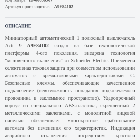
Код товара:
iD-00058967
Артикул производителя:
A9F84102
ОПИСАНИЕ
Миниатюрный автоматический 1 полюсный выключатель
Acti 9
A9F84102
создан на базе технологической
платформы 4-ого поколения, внедрена технология
"мгновенного включения" от Schneider Electric. Применена
селективная токовая защита при совместном использовании
автоматов с время-токовыми характеристиками С.
Безопасные клеммы, обеспечивающие качественное
подключение (невозможность попадания подключаемого
проводника в заклеммное пространство). Ударопрочный
корпус из специального ABS-пластика, скрепленный 2
металлическими заклепками, с монолитной лицевой
панелью обеспечивает многократное срабатывание
автомата без изменения его характеристик. Индикация
аварийного отключения посредством красного