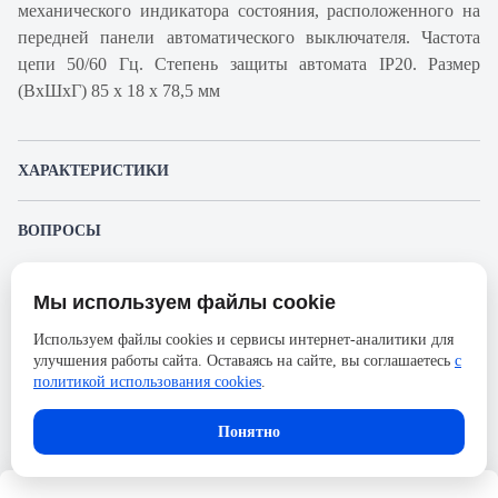
механического индикатора состояния, расположенного на
передней панели автоматического выключателя. Частота
цепи 50/60 Гц. Степень защиты автомата IP20. Размер
(ВхШхГ) 85 х 18 х 78,5 мм
ХАРАКТЕРИСТИКИ
Артикул производителя
A9F94132
ВОПРОСЫ
Продукт
Автоматический
К этому товару еще никто не задал вопрос. Будьте первым!
выключатель
Мы используем файлы cookie
Представленные изображения и характеристики могут отличаться от реального
Производитель
Schneider Electric
Задать вопрос о товаре
внешнего вида товара. Комплектация также может быть изменена производителем
Используем файлы cookies и сервисы интернет-аналитики для
без предварительного уведомления. Компания АйДистрибьют не несёт
Серия
Acti 9
улучшения работы сайта. Оставаясь на сайте, вы соглашаетесь
с
ответственности в случае не соответствия текущей модели товаров фотографиям,
Пожалуйста,
авторизуйтесь
, чтобы иметь
размещённым в карточке товара.
политикой использования cookies
.
Номинальный ток
32А
возможность оставлять вопросы.
Напряжение, В
72
Понятно
Количество полюсов
1
Сечение проводника жесткого,
25