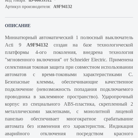
Код товара:
iD-00059312
Артикул производителя:
A9F94132
ОПИСАНИЕ
Миниатюрный автоматический 1 полюсный выключатель
Acti 9
A9F94132
создан на базе технологической
платформы 4-ого поколения, внедрена технология
"мгновенного включения" от Schneider Electric. Применена
селективная токовая защита при совместном использовании
автоматов с время-токовыми характеристиками C.
Безопасные клеммы, обеспечивающие качественное
подключение (невозможность попадания подключаемого
проводника в заклеммное пространство). Ударопрочный
корпус из специального ABS-пластика, скрепленный 2
металлическими заклепками, с монолитной лицевой
панелью обеспечивает многократное срабатывание
автомата без изменения его характеристик. Индикация
аварийного отключения посредством красного