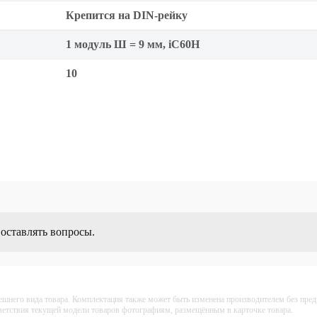
Крепится на DIN-рейку
1 модуль Ш = 9 мм, iC60H
10
 оставлять вопросы.
ешнего вида товара. Комплектация также может быть изменена производителем без пре
тветствия текущей модели товаров фотографиям, размещённым в карточке товара.