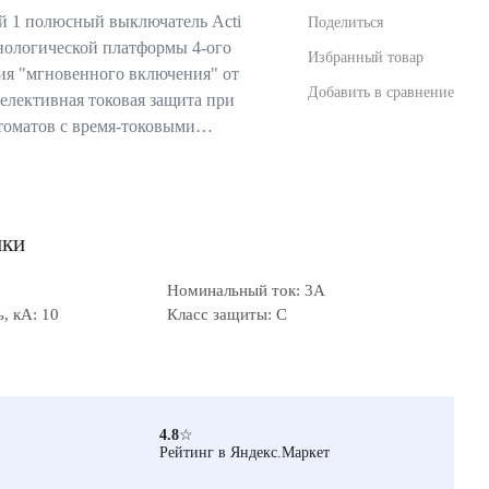
 1 полюсный выключатель Acti
Поделиться
хнологической платформы 4-ого
Избранный товар
ия "мгновенного включения" от
Добавить в сравнение
 селективная токовая защита при
томатов с время-токовыми…
ики
Номинальный ток: 3А
, кА: 10
Класс защиты: C
4.8
☆
Рейтинг в Яндекс.Маркет