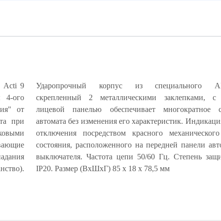
ь Acti 9
Ударопрочный корпус из специального ABS
 4-ого
олитной
ния" от
ывание
ита при
рийного
ковыми
катора
вающие
ческого
адания
втомата
ство).
IP20. Размер (ВхШхГ) 85 х 18 х 78,5 мм