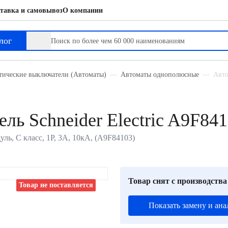
тавка и самовывоз
О компании
лог
тические выключатели (Автоматы)
Автоматы однополюсные
Авто
ль Schneider Electric A9F84
уль, C класс, 1P, 3А, 10кА, (A9F84103)
Товар снят с производства
Товар не поставляется
Показать замену и ана