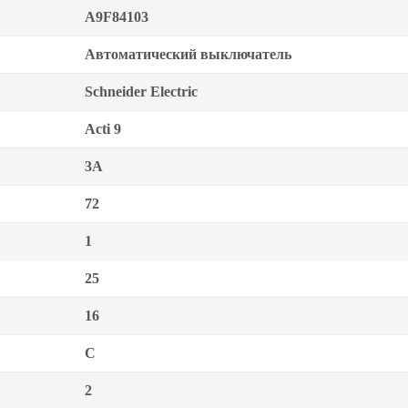
A9F84103
Автоматический выключатель
Schneider Electric
Acti 9
3А
72
1
25
16
C
2