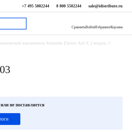
+7 495 5002244
8 800 5502244
sale@idistribute.ru
4 733 ₽
В корзину
Сравнить
Войти
Избранное
Корзина
матический выключатель Schneider Electric Acti 9, 2 модуль, C
103
 или не поставляется
логи