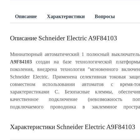
Описание
Характеристики
Вопросы
Описание Schneider Electric A9F84103
Миниатюрный автоматический 1 полюсный выключател
A9F84103
создан на базе технологической платформы
скрепленный 2 металлическими заклепками, с мон
поколения, внедрена технология "мгновенного включе
лицевой панелью обеспечивает многократное срабат
Schneider Electric. Применена селективная токовая защ
автомата без изменения его характеристик. Индикация ава
совместном использовании автоматов с время-то
отключения посредством красного механического инди
характеристиками С. Безопасные клеммы, обеспечи
состояния, расположенного на передней панели автомати
качественное подключение (невозможность поп
выключателя. Частота цепи 50/60 Гц. Степень защиты а
подключаемого проводника в заклеммное простран
Характеристики Schneider Electric A9F84103