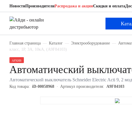
Новости
Производители
Распродажа и акции
Скидки и оплата
Дос
Schneider Electric A9F84103
Автоматический выключатель
Ката
Главная страница
Каталог
Электрооборудование
Автома
класс, 1P, 3А, 10кА, (A9F84103)
АРХИВ
Автоматический выключате
Автоматический выключатель Schneider Electric Acti 9, 2 мод
Код товара:
iD-00058968
Артикул производителя:
A9F84103