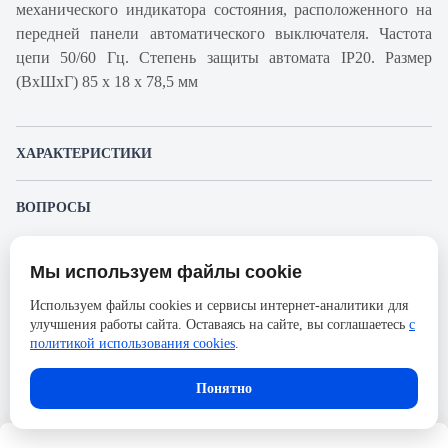
механического индикатора состояния, расположенного на
передней панели автоматического выключателя. Частота
цепи 50/60 Гц. Степень защиты автомата IP20. Размер
(ВхШхГ) 85 х 18 х 78,5 мм
ХАРАКТЕРИСТИКИ
Артикул производителя
A9F94103
ВОПРОСЫ
Продукт
Автоматический
К этому товару еще никто не задал вопрос. Будьте первым!
выключатель
Мы используем файлы cookie
Представленные изображения и характеристики могут отличаться от реального
Производитель
Schneider Electric
Задать вопрос о товаре
внешнего вида товара. Комплектация также может быть изменена производителем
Используем файлы cookies и сервисы интернет-аналитики для
без предварительного уведомления. Компания АйДистрибьют не несёт
Серия
Acti 9
улучшения работы сайта. Оставаясь на сайте, вы соглашаетесь
с
ответственности в случае не соответствия текущей модели товаров фотографиям,
Пожалуйста,
авторизуйтесь
, чтобы иметь
размещённым в карточке товара.
политикой использования cookies
.
Номинальный ток
3А
возможность оставлять вопросы.
Напряжение, В
72
Понятно
Количество полюсов
1
Сечение проводника жесткого,
25