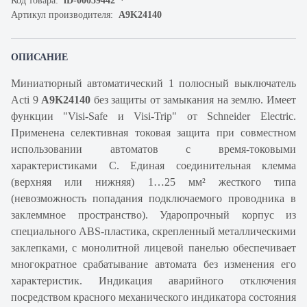
Код товара:
iD-00059442
Артикул производителя:
A9K24140
ОПИСАНИЕ
Миниатюрный автоматический 1 полюсный выключатель
Acti 9
A9K24140
без защиты от замыкания на землю. Имеет
функции "Visi-Safe и Visi-Trip" от Schneider Electric.
Применена селективная токовая защита при совместном
использовании автоматов с время-токовыми
характеристиками С. Единая соединительная клемма
(верхняя или нижняя) 1…25 мм² жесткого типа
(невозможность попадания подключаемого проводника в
заклеммное пространство). Ударопрочный корпус из
специального ABS-пластика, скрепленный металлическими
заклепками, с монолитной лицевой панелью обеспечивает
многократное срабатывание автомата без изменения его
характеристик. Индикация аварийного отключения
посредством красного механического индикатора состояния