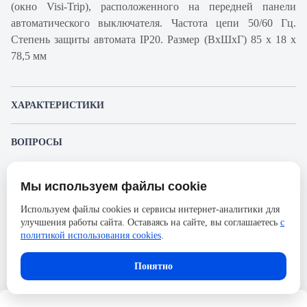
(окно Visi-Trip), расположенного на передней панели
автоматического выключателя. Частота цепи 50/60 Гц.
Степень защиты автомата IP20. Размер (ВхШхГ) 85 х 18 х
78,5 мм
ХАРАКТЕРИСТИКИ
Артикул производителя
A9K24140
ВОПРОСЫ
Продукт
Автоматический
К этому товару еще никто не задал вопрос. Будьте первым!
выключатель
Мы используем файлы cookie
Представленные изображения и характеристики могут отличаться от реального
Производитель
Schneider Electric
Задать вопрос о товаре
внешнего вида товара. Комплектация также может быть изменена производителем
Используем файлы cookies и сервисы интернет-аналитики для
без предварительного уведомления. Компания АйДистрибьют не несёт
Серия
Acti 9
улучшения работы сайта. Оставаясь на сайте, вы соглашаетесь
с
ответственности в случае не соответствия текущей модели товаров фотографиям,
Пожалуйста,
авторизуйтесь
, чтобы иметь
размещённым в карточке товара.
политикой использования cookies
.
Номинальный ток
40А
возможность оставлять вопросы.
Напряжение, В
72
Понятно
Количество полюсов
1
Сечение проводника жесткого,
25