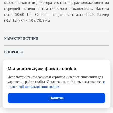
механического индикатора состояния, расположенного на
передней панели автоматического выключателя. Частота
цепи 50/60 Гц. Степень защиты автомата IP20. Размер
(ВхШхГ) 85 х 18 х 78,5 мм
ХАРАКТЕРИСТИКИ
Артикул производителя
A9F85170
ВОПРОСЫ
Продукт
Автоматический
К этому товару еще никто не задал вопрос. Будьте первым!
выключатель
Мы используем файлы cookie
Представленные изображения и характеристики могут отличаться от реального
Производитель
Schneider Electric
Задать вопрос о товаре
внешнего вида товара. Комплектация также может быть изменена производителем
Используем файлы cookies и сервисы интернет-аналитики для
без предварительного уведомления. Компания АйДистрибьют не несёт
Серия
Acti 9
улучшения работы сайта. Оставаясь на сайте, вы соглашаетесь
с
ответственности в случае не соответствия текущей модели товаров фотографиям,
Пожалуйста,
авторизуйтесь
, чтобы иметь
размещённым в карточке товара.
политикой использования cookies
.
Номинальный ток
0,5А
возможность оставлять вопросы.
Напряжение, В
72
Понятно
Количество полюсов
1
Сечение проводника жесткого,
25