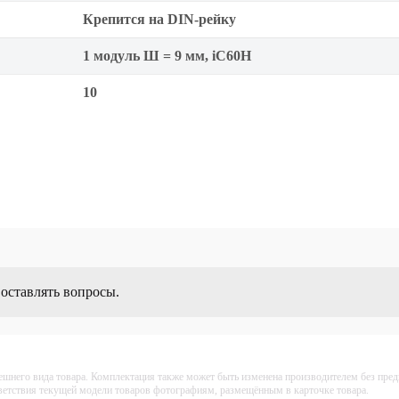
Крепится на DIN-рейку
1 модуль Ш = 9 мм, iC60H
10
 оставлять вопросы.
ешнего вида товара. Комплектация также может быть изменена производителем без пре
тветствия текущей модели товаров фотографиям, размещённым в карточке товара.