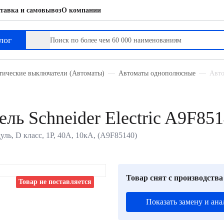
тавка и самовывоз
О компании
лог
тические выключатели (Автоматы)
Автоматы однополюсные
Авто
ль Schneider Electric A9F85
уль, D класс, 1P, 40А, 10кА, (A9F85140)
Товар снят с производства
Товар не поставляется
Показать замену и ана