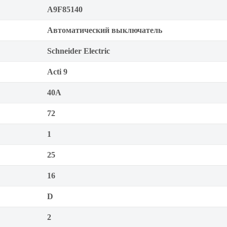
A9F85140
Автоматический выключатель
Schneider Electric
Acti 9
40А
72
1
25
16
D
2