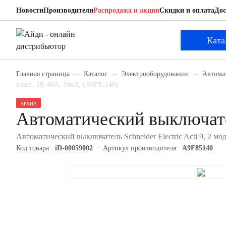
Новости
Производители
Распродажа и акции
Скидки и оплата
Дос
Schneider Electric A9F85140
Автоматический выключатель
Ката
Главная страница
Каталог
Электрооборудование
Автома
класс, 1P, 40А, 10кА, (A9F85140)
АРХИВ
Автоматический выключате
Автоматический выключатель Schneider Electric Acti 9, 2 мод
Код товара:
iD-00059002
Артикул производителя:
A9F85140