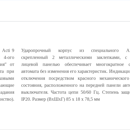
ь Acti 9
Ударопрочный корпус из специального ABS
 4-ого
олитной
ния" от
ывание
ита при
рийного
ковыми
катора
вающие
ческого
адания
втомата
ство).
IP20. Размер (ВхШхГ) 85 х 18 х 78,5 мм