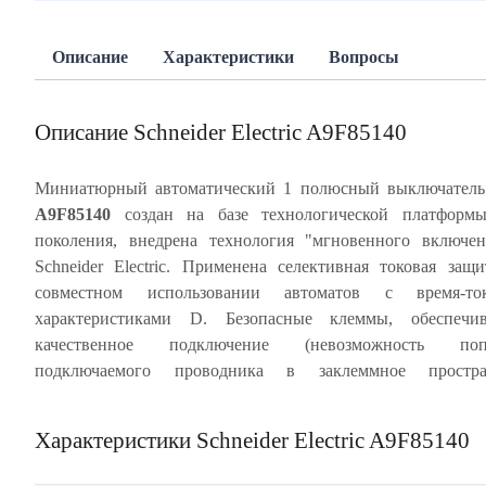
Описание
Характеристики
Вопросы
Описание Schneider Electric A9F85140
Миниатюрный автоматический 1 полюсный выключател
A9F85140
создан на базе технологической платформы
скрепленный 2 металлическими заклепками, с мон
поколения, внедрена технология "мгновенного включе
лицевой панелью обеспечивает многократное срабат
Schneider Electric. Применена селективная токовая защ
автомата без изменения его характеристик. Индикация ава
совместном использовании автоматов с время-то
отключения посредством красного механического инди
характеристиками D. Безопасные клеммы, обеспечи
состояния, расположенного на передней панели автомати
качественное подключение (невозможность поп
выключателя. Частота цепи 50/60 Гц. Степень защиты а
подключаемого проводника в заклеммное простран
Характеристики Schneider Electric A9F85140