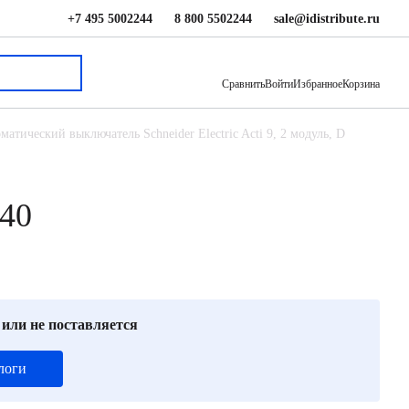
+7 495 5002244
8 800 5502244
sale@idistribute.ru
7 028 ₽
В корзину
Сравнить
Войти
Избранное
Корзина
матический выключатель Schneider Electric Acti 9, 2 модуль, D
140
 или не поставляется
логи