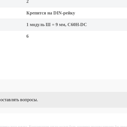
2
Крепится на DIN-рейку
1 модуль Ш = 9 мм, C60H-DC
6
 оставлять вопросы.
ешнего вида товара. Комплектация также может быть изменена производителем без пре