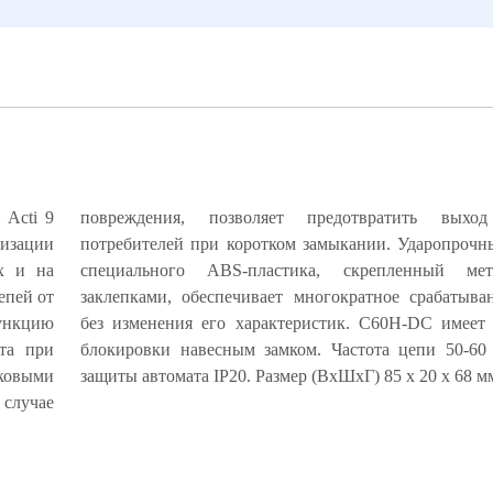
ь Acti 9
повреждения, позволяет предотвратить выхо
тизации
 корпус из
х и на
ескими
епей от
втомата
ункцию
ожность
ита при
Степень
ковыми
защиты автомата IP20. Размер (ВхШхГ) 85 х 20 х 68 м
 случае