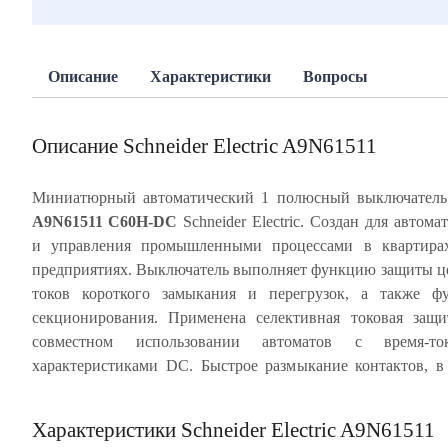
Описание
Характеристики
Вопросы
Описание Schneider Electric A9N61511
Миниатюрный автоматический 1 полюсный выключател
A9N61511 C60H-DC
Schneider Electric. Создан для автома
потребителей при коротком замыкании. Ударопрочный
и управления промышленными процессами в квартира
специального ABS-пластика, скрепленный металлич
предприятиях. Выключатель выполняет функцию защиты ц
заклепками, обеспечивает многократное срабатывание а
токов короткого замыкания и перегрузок, а также ф
без изменения его характеристик. C60H-DC имеет возм
секционирования. Применена селективная токовая защ
блокировки навесным замком. Частота цепи 50-60 Гц. 
совместном использовании автоматов с время-то
характеристиками DC. Быстрое размыкание контактов, в
Характеристики Schneider Electric A9N61511