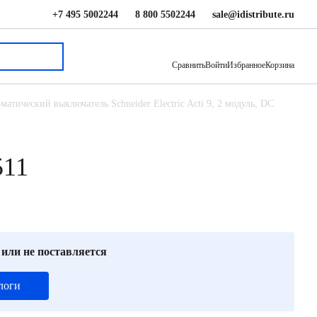
+7 495 5002244
8 800 5502244
sale@idistribute.ru
5 329 ₽
В корзину
Сравнить
Войти
Избранное
Корзина
матический выключатель Schneider Electric Acti 9, 2 модуль, DC
511
 или не поставляется
логи