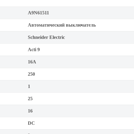
A9N61511
Автоматический выключатель
Schneider Electric
Acti 9
16А
250
1
25
16
DC