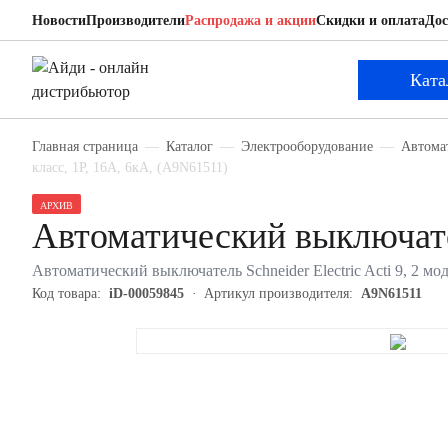
Новости
Производители
Распродажа и акции
Скидки и оплата
Дос
Schneider Electric A9N61511
Автоматический выключатель
Ката
Главная страница
Каталог
Электрооборудование
Автома
класс, 1P, 16А, 6кА, (A9N61511)
АРХИВ
Автоматический выключате
Автоматический выключатель Schneider Electric Acti 9, 2 мо
Код товара:
iD-00059845
Артикул производителя:
A9N61511