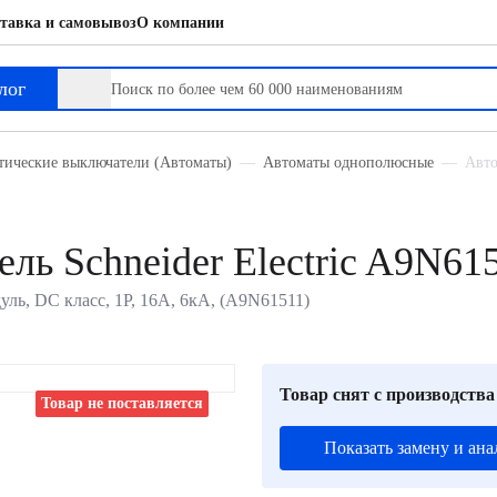
тавка и самовывоз
О компании
лог
тические выключатели (Автоматы)
Автоматы однополюсные
Авто
ль Schneider Electric A9N61
дуль, DC класс, 1P, 16А, 6кА, (A9N61511)
Товар снят с производства
Товар не поставляется
Показать замену и ана