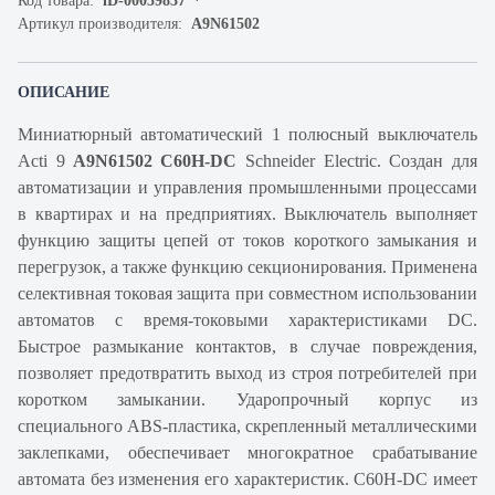
Код товара:
iD-00059837
Артикул производителя:
A9N61502
ОПИСАНИЕ
Миниатюрный автоматический 1 полюсный выключатель
Acti 9
A9N61502 C60H-DC
Schneider Electric. Создан для
автоматизации и управления промышленными процессами
в квартирах и на предприятиях. Выключатель выполняет
функцию защиты цепей от токов короткого замыкания и
перегрузок, а также функцию секционирования. Применена
селективная токовая защита при совместном использовании
автоматов с время-токовыми характеристиками DC.
Быстрое размыкание контактов, в случае повреждения,
позволяет предотвратить выход из строя потребителей при
коротком замыкании. Ударопрочный корпус из
специального ABS-пластика, скрепленный металлическими
заклепками, обеспечивает многократное срабатывание
автомата без изменения его характеристик. C60H-DC имеет