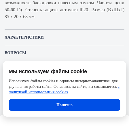
возможность блокировки навесным замком. Частота цепи
50-60 Гц. Степень защиты автомата IP20. Размер (ВхШхГ)
85 х 20 х 68 мм.
ХАРАКТЕРИСТИКИ
Артикул производителя
A9N61502
ВОПРОСЫ
Продукт
Автоматический
К этому товару еще никто не задал вопрос. Будьте первым!
выключатель
Мы используем файлы cookie
Представленные изображения и характеристики могут отличаться от реального
Производитель
Schneider Electric
Задать вопрос о товаре
внешнего вида товара. Комплектация также может быть изменена производителем
Используем файлы cookies и сервисы интернет-аналитики для
без предварительного уведомления. Компания АйДистрибьют не несёт
Серия
Acti 9
улучшения работы сайта. Оставаясь на сайте, вы соглашаетесь
с
ответственности в случае не соответствия текущей модели товаров фотографиям,
Пожалуйста,
авторизуйтесь
, чтобы иметь
размещённым в карточке товара.
политикой использования cookies
.
Номинальный ток
2А
возможность оставлять вопросы.
Напряжение, В
250
Понятно
Количество полюсов
1
Сечение проводника жесткого,
25
мм2