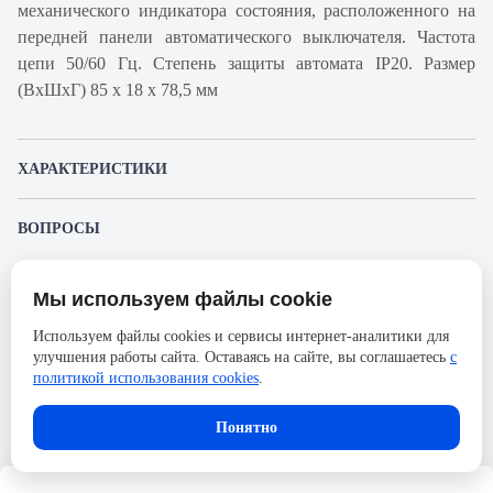
механического индикатора состояния, расположенного на
передней панели автоматического выключателя. Частота
цепи 50/60 Гц. Степень защиты автомата IP20. Размер
(ВхШхГ) 85 х 18 х 78,5 мм
ХАРАКТЕРИСТИКИ
Артикул производителя
A9F95104
ВОПРОСЫ
Продукт
Автоматический
К этому товару еще никто не задал вопрос. Будьте первым!
выключатель
Мы используем файлы cookie
Представленные изображения и характеристики могут отличаться от реального
Производитель
Schneider Electric
Задать вопрос о товаре
внешнего вида товара. Комплектация также может быть изменена производителем
Используем файлы cookies и сервисы интернет-аналитики для
без предварительного уведомления. Компания АйДистрибьют не несёт
Серия
Acti 9
улучшения работы сайта. Оставаясь на сайте, вы соглашаетесь
с
ответственности в случае не соответствия текущей модели товаров фотографиям,
Пожалуйста,
авторизуйтесь
, чтобы иметь
размещённым в карточке товара.
политикой использования cookies
.
Номинальный ток
4А
возможность оставлять вопросы.
Напряжение, В
72
Понятно
Количество полюсов
1
Сечение проводника жесткого,
25