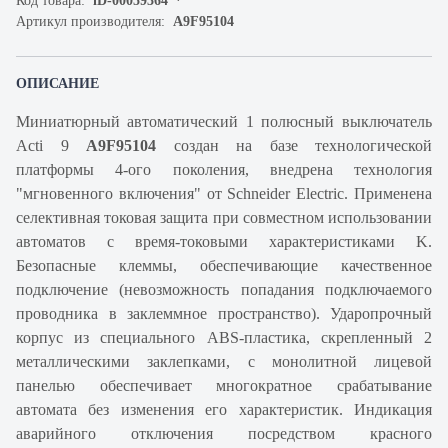
Код товара:
iD-00059364
Артикул производителя:
A9F95104
ОПИСАНИЕ
Миниатюрный автоматический 1 полюсный выключатель
Acti 9
A9F95104
создан на базе технологической
платформы 4-ого поколения, внедрена технология
"мгновенного включения" от Schneider Electric. Применена
селективная токовая защита при совместном использовании
автоматов с время-токовыми характеристиками K.
Безопасные клеммы, обеспечивающие качественное
подключение (невозможность попадания подключаемого
проводника в заклеммное пространство). Ударопрочный
корпус из специального ABS-пластика, скрепленный 2
металлическими заклепками, с монолитной лицевой
панелью обеспечивает многократное срабатывание
автомата без изменения его характеристик. Индикация
аварийного отключения посредством красного