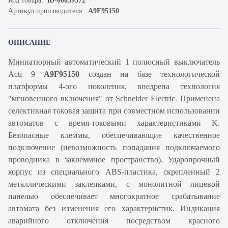
Код товара:
iD-00059372
Артикул производителя:
A9F95150
ОПИСАНИЕ
Миниатюрный автоматический 1 полюсный выключатель
Acti 9
A9F95150
создан на базе технологической
платформы 4-ого поколения, внедрена технология
"мгновенного включения" от Schneider Electric. Применена
селективная токовая защита при совместном использовании
автоматов с время-токовыми характеристиками K.
Безопасные клеммы, обеспечивающие качественное
подключение (невозможность попадания подключаемого
проводника в заклеммное пространство). Ударопрочный
корпус из специального ABS-пластика, скрепленный 2
металлическими заклепками, с монолитной лицевой
панелью обеспечивает многократное срабатывание
автомата без изменения его характеристик. Индикация
аварийного отключения посредством красного