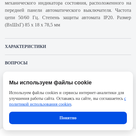
механического индикатора состояния, расположенного на
передней панели автоматического выключателя. Частота
цепи 50/60 Гц. Степень защиты автомата IP20. Размер
(ВхШхГ) 85 х 18 х 78,5 мм
ХАРАКТЕРИСТИКИ
Артикул производителя
A9F95150
ВОПРОСЫ
Продукт
Автоматический
К этому товару еще никто не задал вопрос. Будьте первым!
выключатель
Мы используем файлы cookie
Представленные изображения и характеристики могут отличаться от реального
Производитель
Schneider Electric
Задать вопрос о товаре
внешнего вида товара. Комплектация также может быть изменена производителем
Используем файлы cookies и сервисы интернет-аналитики для
без предварительного уведомления. Компания АйДистрибьют не несёт
Серия
Acti 9
улучшения работы сайта. Оставаясь на сайте, вы соглашаетесь
с
ответственности в случае не соответствия текущей модели товаров фотографиям,
Пожалуйста,
авторизуйтесь
, чтобы иметь
размещённым в карточке товара.
политикой использования cookies
.
Номинальный ток
50А
возможность оставлять вопросы.
Напряжение, В
72
Понятно
Количество полюсов
1
Сечение проводника жесткого,
25