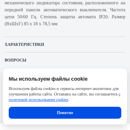
механического индикатора состояния, расположенного на
передней панели автоматического выключателя. Частота
цепи 50/60 Гц. Степень защиты автомата IP20. Размер
(ВхШхГ) 85 х 18 х 78,5 мм
ХАРАКТЕРИСТИКИ
Артикул производителя
A9F92125
ВОПРОСЫ
Продукт
Автоматический
К этому товару еще никто не задал вопрос. Будьте первым!
выключатель
Мы используем файлы cookie
Представленные изображения и характеристики могут отличаться от реального
Производитель
Schneider Electric
Задать вопрос о товаре
внешнего вида товара. Комплектация также может быть изменена производителем
Используем файлы cookies и сервисы интернет-аналитики для
без предварительного уведомления. Компания АйДистрибьют не несёт
Серия
Acti 9
улучшения работы сайта. Оставаясь на сайте, вы соглашаетесь
с
ответственности в случае не соответствия текущей модели товаров фотографиям,
Пожалуйста,
авторизуйтесь
, чтобы иметь
размещённым в карточке товара.
политикой использования cookies
.
Номинальный ток
25А
возможность оставлять вопросы.
Напряжение, В
72
Понятно
Количество полюсов
1
Сечение проводника жесткого,
25