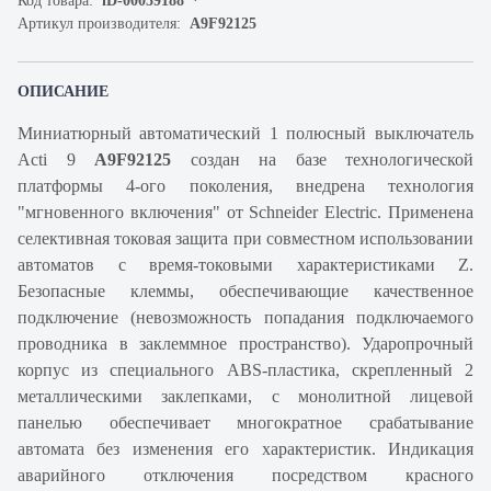
Код товара:
iD-00059188
Артикул производителя:
A9F92125
ОПИСАНИЕ
Миниатюрный автоматический 1 полюсный выключатель
Acti 9
A9F92125
создан на базе технологической
платформы 4-ого поколения, внедрена технология
"мгновенного включения" от Schneider Electric. Применена
селективная токовая защита при совместном использовании
автоматов с время-токовыми характеристиками Z.
Безопасные клеммы, обеспечивающие качественное
подключение (невозможность попадания подключаемого
проводника в заклеммное пространство). Ударопрочный
корпус из специального ABS-пластика, скрепленный 2
металлическими заклепками, с монолитной лицевой
панелью обеспечивает многократное срабатывание
автомата без изменения его характеристик. Индикация
аварийного отключения посредством красного