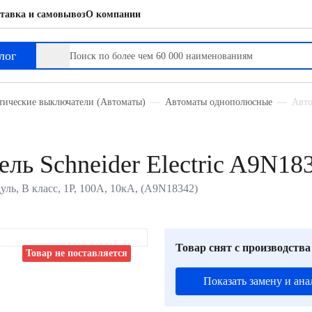
тавка и самовывоз
О компании
лог
тические выключатели (Автоматы)
Автоматы однополюсные
Авто
ль Schneider Electric A9N18
дуль, B класс, 1P, 100А, 10кА, (A9N18342)
Товар снят с производства
Товар не поставляется
Показать замену и ана