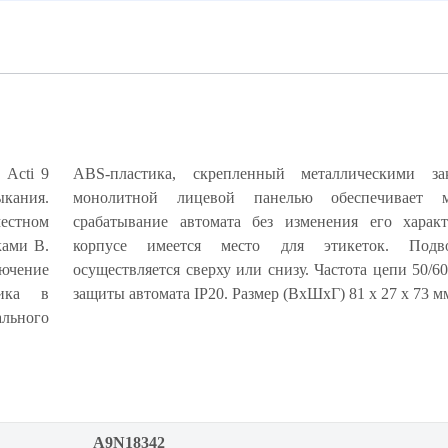
ь Acti 9
ABS-пластика, скрепленный металлическими за
кания.
кратное
естном
тик. На
ками В.
итания
лючение
Степень
ника в
защиты автомата IP20. Размер (ВхШхГ) 81 х 27 х 73 м
ального
A9N18342