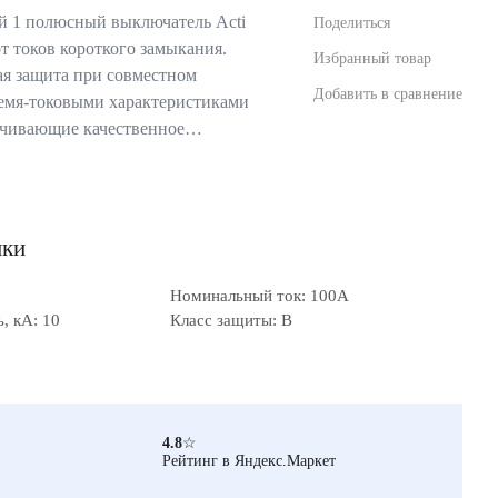
 1 полюсный выключатель Acti
Поделиться
т токов короткого замыкания.
Избранный товар
ая защита при совместном
Добавить в сравнение
ремя-токовыми характеристиками
печивающие качественное…
ики
Номинальный ток: 100А
, кА: 10
Класс защиты: B
4.8
☆
Рейтинг в Яндекс.Маркет