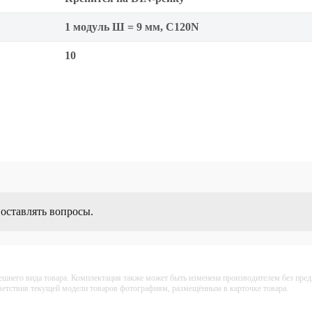
1 модуль Ш = 9 мм, C120N
10
 оставлять вопросы.
ешнего вида товара. Комплектация также может быть изменена производителем без пре
тветствия текущей модели товаров фотографиям, размещённым в карточке товара.