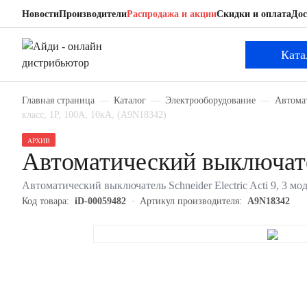
Новости
Производители
Распродажа и акции
Скидки и оплата
Дос
Schneider Electric A9N18342
Автоматический выключатель
Ката
Главная страница
Каталог
Электрооборудование
Автома
класс, 1P, 100А, 10кА, (A9N18342)
АРХИВ
Автоматический выключате
Автоматический выключатель Schneider Electric Acti 9, 3 мо
Код товара:
iD-00059482
Артикул производителя:
A9N18342