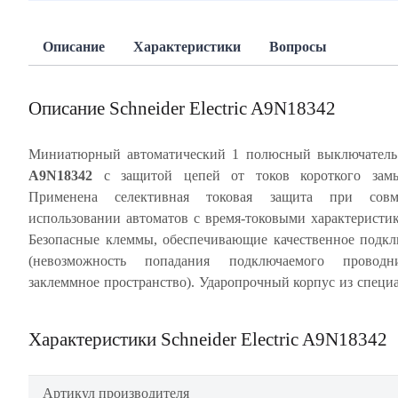
Описание
Характеристики
Вопросы
Описание Schneider Electric A9N18342
Миниатюрный автоматический 1 полюсный выключател
A9N18342
с защитой цепей от токов короткого замы
монолитной лицевой панелью обеспечивает много
Применена селективная токовая защита при совм
срабатывание автомата без изменения его характерис
использовании автоматов с время-токовыми характеристи
корпусе имеется место для этикеток. Подвод п
Безопасные клеммы, обеспечивающие качественное подк
осуществляется сверху или снизу. Частота цепи 50/60 Гц. 
(невозможность попадания подключаемого провод
заклеммное пространство). Ударопрочный корпус из специ
Характеристики Schneider Electric A9N18342
Артикул производителя