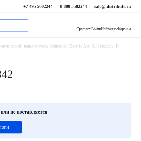
+7 495 5002244
8 800 5502244
sale@idistribute.ru
13 265 ₽
В корзину
Сравнить
Войти
Избранное
Корзина
матический выключатель Schneider Electric Acti 9, 3 модуль, B
342
 или не поставляется
логи