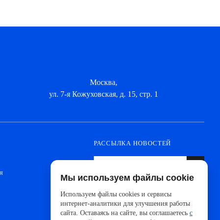
Москва,
ул. 7-я Кожуховская, д. 15, стр. 1
РАССЫЛКА НОВОСТЕЙ
я
Мы используем файлы cookie
Оформите подписку, чтобы быть в курсе
новинок от ведущих производителей и
Используем файлы cookies и сервисы
новостей АйДистрибьют
интернет-аналитики для улучшения работы
сайта. Оставаясь на сайте, вы соглашаетесь
с