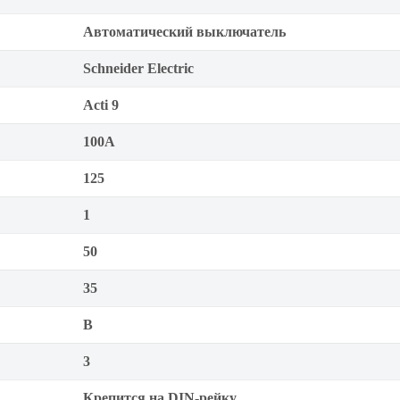
Автоматический выключатель
Schneider Electric
Acti 9
100А
125
1
50
35
B
3
Крепится на DIN-рейку