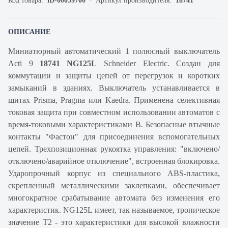
Код товара:
iD-00059700
Артикул производителя:
18741
ОПИСАНИЕ
Миниатюрный автоматический 1 полюсный выключатель
Acti 9
18741 NG125L
Schneider Electric. Создан для
коммутации и защиты цепей от перегрузок и коротких
замыканий в зданиях. Выключатель устанавливается в
щитах Prisma, Pragma или Kaedra. Применена селективная
токовая защита при совместном использовании автоматов с
время-токовыми характеристиками B. Безопасные втычные
контакты "Фастон" для присоединения вспомогательных
цепей. Трехпозиционная рукоятка управления: "включено/
отключено/аварийное отключение", встроенная блокировка.
Ударопрочный корпус из специального ABS-пластика,
скрепленный металлическими заклепками, обеспечивает
многократное срабатывание автомата без изменения его
характеристик. NG125L имеет, так называемое, тропическое
значение Т2 - это характеристики для высокой влажности