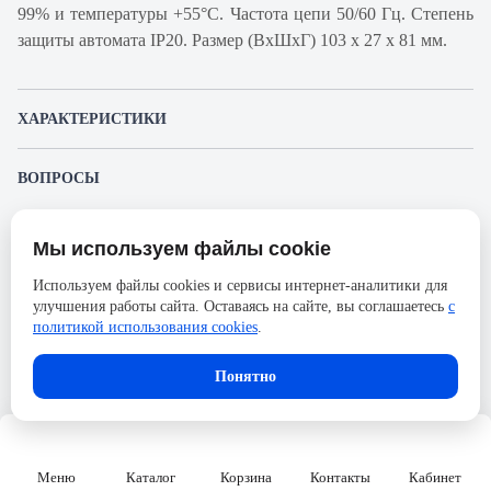
99% и температуры +55°С. Частота цепи 50/60 Гц. Степень
защиты автомата IP20. Размер (ВхШхГ) 103 х 27 х 81 мм.
ХАРАКТЕРИСТИКИ
Артикул производителя
18741
ВОПРОСЫ
Продукт
Автоматический
К этому товару еще никто не задал вопрос. Будьте первым!
выключатель
Мы используем файлы cookie
Представленные изображения и характеристики могут отличаться от реального
Производитель
Schneider Electric
Задать вопрос о товаре
внешнего вида товара. Комплектация также может быть изменена производителем
Используем файлы cookies и сервисы интернет-аналитики для
без предварительного уведомления. Компания АйДистрибьют не несёт
Серия
Acti 9
улучшения работы сайта. Оставаясь на сайте, вы соглашаетесь
с
ответственности в случае не соответствия текущей модели товаров фотографиям,
Пожалуйста,
авторизуйтесь
, чтобы иметь
размещённым в карточке товара.
политикой использования cookies
.
Номинальный ток
10А
возможность оставлять вопросы.
Напряжение, В
690
Понятно
Количество полюсов
1
Сечение проводника жесткого,
50
мм2
Меню
Каталог
Корзина
Контакты
Кабинет