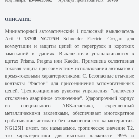
Код товара:
iD-00059662
Артикул производителя:
18708
ОПИСАНИЕ
Миниатюрный автоматический 1 полюсный выключатель
Acti 9
18708 NG125H
Schneider Electric. Создан для
коммутации и защиты цепей от перегрузок и коротких
замыканий в зданиях. Выключатели устанавливаются в
щитах Prisma, Pragma или Kaedra. Применена селективная
токовая защита при совместном использовании автоматов с
время-токовыми характеристиками C. Безопасные втычные
контакты "Фастон" для присоединения вспомогательных
цепей. Трехпозиционная рукоятка управления: "включено
отключено аварийное отключение". Ударопрочный корпус
из специального ABS-пластика, скрепленный
металлическими заклепками, обеспечивает многократное
срабатывание автомата без изменения его характеристик.
NG125H имеет, так называемое, тропическое значение Т2,
это характеристики для высокой влажности 99% и