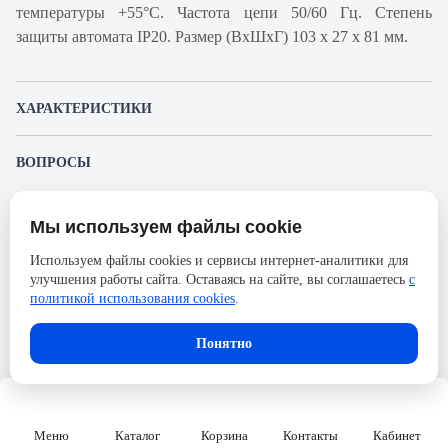
температуры +55°С. Частота цепи 50/60 Гц. Степень
защиты автомата IP20. Размер (ВхШхГ) 103 х 27 х 81 мм.
ХАРАКТЕРИСТИКИ
Артикул производителя
18708
ВОПРОСЫ
Продукт
Автоматический
К этому товару еще никто не задал вопрос. Будьте первым!
выключатель
Мы используем файлы cookie
Представленные изображения и характеристики могут отличаться от реального
Производитель
Schneider Electric
Задать вопрос о товаре
внешнего вида товара. Комплектация также может быть изменена производителем
Используем файлы cookies и сервисы интернет-аналитики для
без предварительного уведомления. Компания АйДистрибьют не несёт
Серия
Acti 9
улучшения работы сайта. Оставаясь на сайте, вы соглашаетесь
с
ответственности в случае не соответствия текущей модели товаров фотографиям,
Пожалуйста,
авторизуйтесь
, чтобы иметь
размещённым в карточке товара.
политикой использования cookies
.
Номинальный ток
25А
возможность оставлять вопросы.
Напряжение, В
690
Понятно
Количество полюсов
1
Сечение проводника жесткого,
50
мм2
Меню
Каталог
Корзина
Контакты
Кабинет