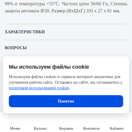
99% и температуры +55°С. Частота цепи 50/60 Гц. Степень
защиты автомата IP20. Размер (ВхШхГ) 103 х 27 х 81 мм.
ХАРАКТЕРИСТИКИ
Артикул производителя
18836
ВОПРОСЫ
Продукт
Автоматический
К этому товару еще никто не задал вопрос. Будьте первым!
выключатель
Мы используем файлы cookie
Представленные изображения и характеристики могут отличаться от реального
Производитель
Schneider Electric
Задать вопрос о товаре
внешнего вида товара. Комплектация также может быть изменена производителем
Используем файлы cookies и сервисы интернет-аналитики для
без предварительного уведомления. Компания АйДистрибьют не несёт
Серия
Acti 9
улучшения работы сайта. Оставаясь на сайте, вы соглашаетесь
с
ответственности в случае не соответствия текущей модели товаров фотографиям,
Пожалуйста,
авторизуйтесь
, чтобы иметь
размещённым в карточке товара.
политикой использования cookies
.
Номинальный ток
50А
возможность оставлять вопросы.
Напряжение, В
690
Понятно
Количество полюсов
1
Сечение проводника жесткого,
50
мм2
Меню
Каталог
Корзина
Контакты
Кабинет