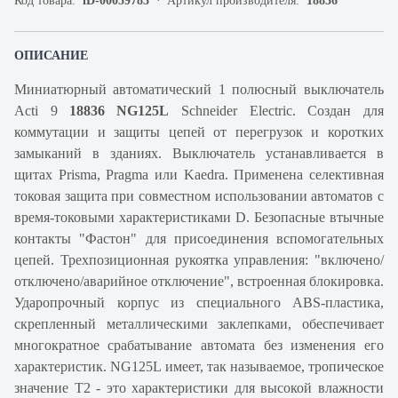
Код товара:
iD-00059783
Артикул производителя:
18836
ОПИСАНИЕ
Миниатюрный автоматический 1 полюсный выключатель
Acti 9
18836 NG125L
Schneider Electric. Создан для
коммутации и защиты цепей от перегрузок и коротких
замыканий в зданиях. Выключатель устанавливается в
щитах Prisma, Pragma или Kaedra. Применена селективная
токовая защита при совместном использовании автоматов с
время-токовыми характеристиками D. Безопасные втычные
контакты "Фастон" для присоединения вспомогательных
цепей. Трехпозиционная рукоятка управления: "включено/
отключено/аварийное отключение", встроенная блокировка.
Ударопрочный корпус из специального ABS-пластика,
скрепленный металлическими заклепками, обеспечивает
многократное срабатывание автомата без изменения его
характеристик. NG125L имеет, так называемое, тропическое
значение Т2 - это характеристики для высокой влажности