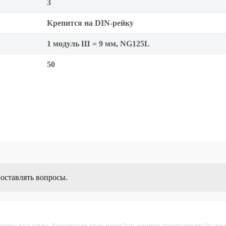
3
Крепится на DIN-рейку
1 модуль Ш = 9 мм, NG125L
50
 оставлять вопросы.
ешнего вида товара. Комплектация также может быть изменена производителем без пре