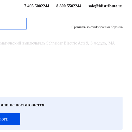
+7 495 5002244
8 800 5502244
sale@idistribute.ru
31 359 ₽
В корзину
Сравнить
Войти
Избранное
Корзина
матический выключатель Schneider Electric Acti 9, 3 модуль, MA
 или не поставляется
логи