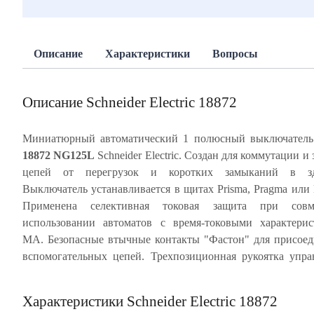
Описание
Характеристики
Вопросы
Описание Schneider Electric 18872
Миниатюрный автоматический 1 полюсный выключател
18872 NG125L
Schneider Electric. Создан для коммутации и
блокировка. Ударопрочный корпус из специальн
цепей от перегрузок и коротких замыканий в зд
пластика, скрепленный металлическими заклепками, обесп
Выключатель устанавливается в щитах Prisma, Pragma или 
многократное срабатывание автомата без изменен
Применена селективная токовая защита при совм
характеристик. NG125L имеет, так называемое, тропи
использовании автоматов с время-токовыми характери
значение Т2 - это характеристики для высокой влажност
МА. Безопасные втычные контакты "Фастон" для присое
температуры +55°С. Частота цепи 50/60 Гц. Степень 
вспомогательных цепей. Трехпозиционная рукоятка упра
Характеристики Schneider Electric 18872