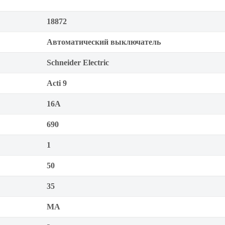
18872
Автоматический выключатель
Schneider Electric
Acti 9
16А
690
1
50
35
MA