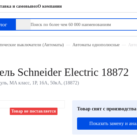
тавка и самовывоз
О компании
лог
тические выключатели (Автоматы)
Автоматы однополюсные
Авто
ь Schneider Electric 18872
уль, MA класс, 1P, 16А, 50кА, (18872)
Товар снят с производства
Товар не поставляется
Показать замену и ана