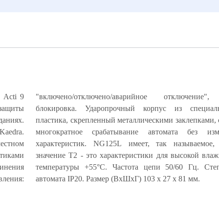
ь Acti 9
"включено/отключено/аварийное отключение",
 защиты
ого ABS-
аниях.
ечивает
Kaedra.
ия его
естном
ческое
стиками
и 99% и
динения
защиты
вления:
автомата IP20. Размер (ВхШхГ) 103 х 27 х 81 мм.