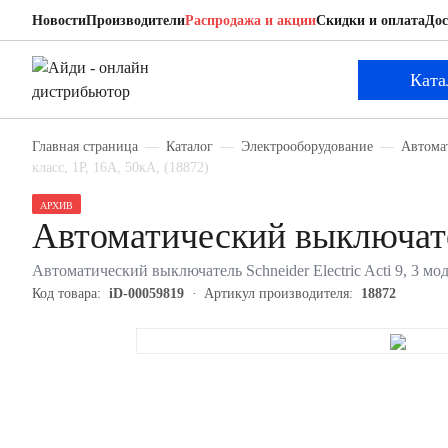
Новости
Производители
Распродажа и акции
Скидки и оплата
Дос
Schneider Electric 18872
Автоматический выключатель
Ката
Главная страница
Каталог
Электрооборудование
Автома
класс, 1P, 16А, 50кА, (18872)
АРХИВ
Автоматический выключател
Автоматический выключатель Schneider Electric Acti 9, 3 мод
Код товара:
iD-00059819
Артикул производителя:
18872