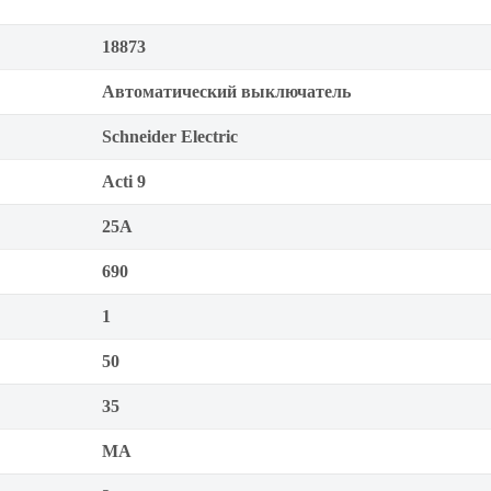
18873
Автоматический выключатель
Schneider Electric
Acti 9
25А
690
1
50
35
MA