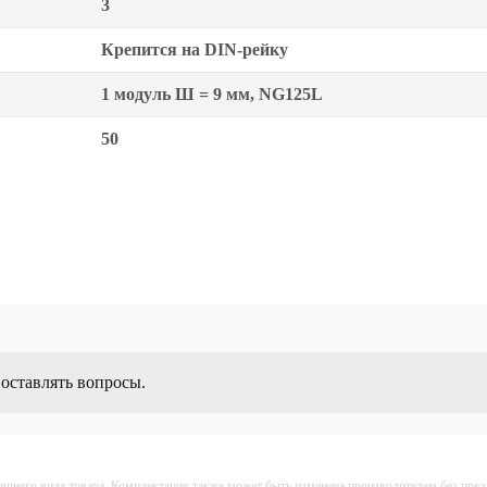
3
Крепится на DIN-рейку
1 модуль Ш = 9 мм, NG125L
50
 оставлять вопросы.
ешнего вида товара. Комплектация также может быть изменена производителем без пре