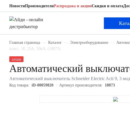
Новости
Производители
Распродажа и акции
Скидки и оплата
Дос
Schneider Electric 18873
Автоматический выключатель
Ката
Главная страница
Каталог
Электрооборудование
Автома
класс, 1P, 25А, 50кА, (18873)
АРХИВ
Автоматический выключател
Автоматический выключатель Schneider Electric Acti 9, 3 мод
Код товара:
iD-00059820
Артикул производителя:
18873