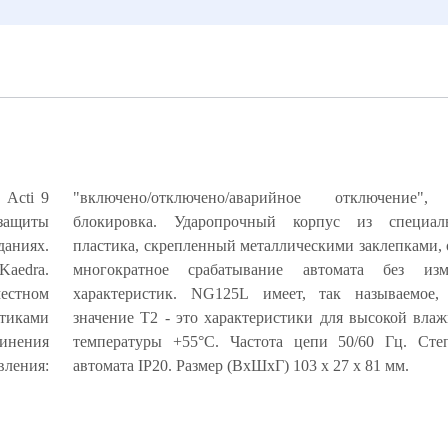
ь Acti 9
"включено/отключено/аварийное отключение",
 защиты
ого ABS-
аниях.
ечивает
Kaedra.
ия его
естном
ческое
стиками
и 99% и
динения
защиты
вления:
автомата IP20. Размер (ВхШхГ) 103 х 27 х 81 мм.