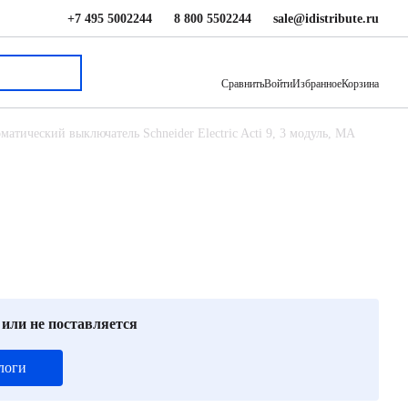
+7 495 5002244
8 800 5502244
sale@idistribute.ru
31 359 ₽
В корзину
Сравнить
Войти
Избранное
Корзина
матический выключатель Schneider Electric Acti 9, 3 модуль, MA
 или не поставляется
логи