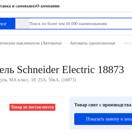
тавка и самовывоз
О компании
лог
тические выключатели (Автоматы)
Автоматы однополюсные
Авто
ь Schneider Electric 18873
уль, MA класс, 1P, 25А, 50кА, (18873)
Товар снят с производства
Товар не поставляется
Показать замену и ана