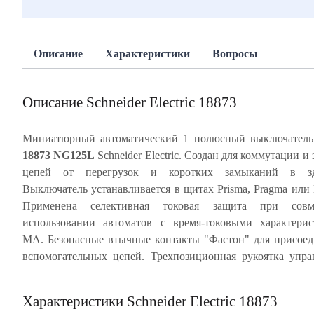
Описание
Характеристики
Вопросы
Описание Schneider Electric 18873
Миниатюрный автоматический 1 полюсный выключател
18873 NG125L
Schneider Electric. Создан для коммутации и
блокировка. Ударопрочный корпус из специальн
цепей от перегрузок и коротких замыканий в зд
пластика, скрепленный металлическими заклепками, обесп
Выключатель устанавливается в щитах Prisma, Pragma или 
многократное срабатывание автомата без изменен
Применена селективная токовая защита при совм
характеристик. NG125L имеет, так называемое, тропи
использовании автоматов с время-токовыми характери
значение Т2 - это характеристики для высокой влажност
МА. Безопасные втычные контакты "Фастон" для присое
температуры +55°С. Частота цепи 50/60 Гц. Степень 
вспомогательных цепей. Трехпозиционная рукоятка упра
Характеристики Schneider Electric 18873