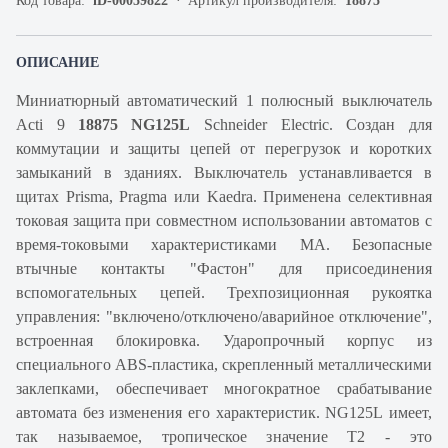
Код товара:
iD-00059822
Артикул производителя:
18875
ОПИСАНИЕ
Миниатюрный автоматический 1 полюсный выключатель
Acti 9
18875 NG125L
Schneider Electric. Создан для
коммутации и защиты цепей от перегрузок и коротких
замыканий в зданиях. Выключатель устанавливается в
щитах Prisma, Pragma или Kaedra. Применена селективная
токовая защита при совместном использовании автоматов с
время-токовыми характеристиками МА. Безопасные
втычные контакты "Фастон" для присоединения
вспомогательных цепей. Трехпозиционная рукоятка
управления: "включено/отключено/аварийное отключение",
встроенная блокировка. Ударопрочный корпус из
специального ABS-пластика, скрепленный металлическими
заклепками, обеспечивает многократное срабатывание
автомата без изменения его характеристик. NG125L имеет,
так называемое, тропическое значение Т2 - это