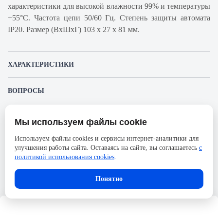
характеристики для высокой влажности 99% и температуры
+55°С. Частота цепи 50/60 Гц. Степень защиты автомата
IP20. Размер (ВхШхГ) 103 х 27 х 81 мм.
ХАРАКТЕРИСТИКИ
Артикул производителя
18875
ВОПРОСЫ
Продукт
Автоматический
К этому товару еще никто не задал вопрос. Будьте первым!
выключатель
Мы используем файлы cookie
Представленные изображения и характеристики могут отличаться от реального
Производитель
Schneider Electric
Задать вопрос о товаре
внешнего вида товара. Комплектация также может быть изменена производителем
Используем файлы cookies и сервисы интернет-аналитики для
без предварительного уведомления. Компания АйДистрибьют не несёт
Серия
Acti 9
улучшения работы сайта. Оставаясь на сайте, вы соглашаетесь
с
ответственности в случае не соответствия текущей модели товаров фотографиям,
Пожалуйста,
авторизуйтесь
, чтобы иметь
размещённым в карточке товара.
политикой использования cookies
.
Номинальный ток
63А
возможность оставлять вопросы.
Напряжение, В
690
Понятно
Количество полюсов
1
Сечение проводника жесткого,
50
мм2