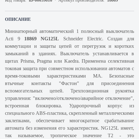
Код товара:
iD-00059816
Артикул производителя:
18869
ОПИСАНИЕ
Миниатюрный автоматический 1 полюсный выключатель
Acti 9
18869 NG125L
Schneider Electric. Создан для
коммутации и защиты цепей от перегрузок и коротких
замыканий в зданиях. Выключатель устанавливается в
щитах Prisma, Pragma или Kaedra. Применена селективная
токовая защита при совместном использовании автоматов с
время-токовыми характеристиками МА. Безопасные
втычные контакты "Фастон" для присоединения
вспомогательных цепей. Трехпозиционная рукоятка
управления: "включено/отключено/аварийное отключение",
встроенная блокировка. Ударопрочный корпус из
специального ABS-пластика, скрепленный металлическими
заклепками, обеспечивает многократное срабатывание
автомата без изменения его характеристик. NG125L имеет,
так называемое, тропическое значение Т2 - это