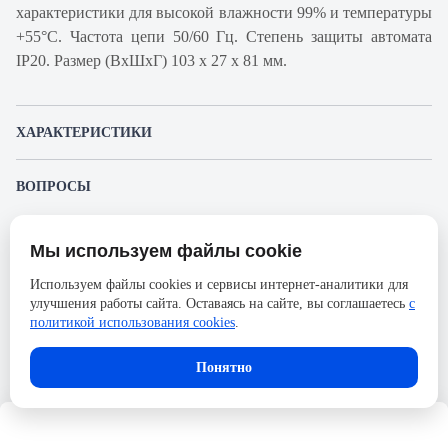
характеристики для высокой влажности 99% и температуры
+55°С. Частота цепи 50/60 Гц. Степень защиты автомата
IP20. Размер (ВхШхГ) 103 х 27 х 81 мм.
ХАРАКТЕРИСТИКИ
Артикул производителя
18869
ВОПРОСЫ
Продукт
Автоматический
К этому товару еще никто не задал вопрос. Будьте первым!
выключатель
Мы используем файлы cookie
Представленные изображения и характеристики могут отличаться от реального
Производитель
Schneider Electric
Задать вопрос о товаре
внешнего вида товара. Комплектация также может быть изменена производителем
Используем файлы cookies и сервисы интернет-аналитики для
без предварительного уведомления. Компания АйДистрибьют не несёт
Серия
Acti 9
улучшения работы сайта. Оставаясь на сайте, вы соглашаетесь
с
ответственности в случае не соответствия текущей модели товаров фотографиям,
Пожалуйста,
авторизуйтесь
, чтобы иметь
размещённым в карточке товара.
политикой использования cookies
.
Номинальный ток
6,3А
возможность оставлять вопросы.
Напряжение, В
690
Понятно
Количество полюсов
1
Сечение проводника жесткого,
50
мм2