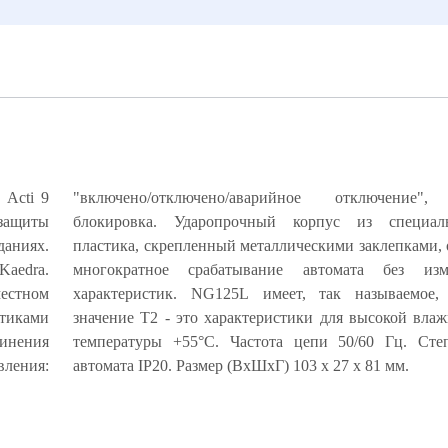
ь Acti 9
"включено/отключено/аварийное отключение",
 защиты
ого ABS-
аниях.
ечивает
Kaedra.
ия его
естном
ческое
стиками
и 99% и
динения
защиты
вления:
автомата IP20. Размер (ВхШхГ) 103 х 27 х 81 мм.