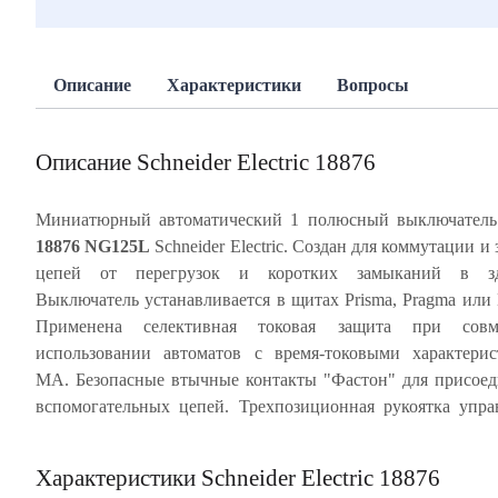
Описание
Характеристики
Вопросы
Описание Schneider Electric 18876
Миниатюрный автоматический 1 полюсный выключател
18876 NG125L
Schneider Electric. Создан для коммутации и
блокировка. Ударопрочный корпус из специальн
цепей от перегрузок и коротких замыканий в зд
пластика, скрепленный металлическими заклепками, обесп
Выключатель устанавливается в щитах Prisma, Pragma или 
многократное срабатывание автомата без изменен
Применена селективная токовая защита при совм
характеристик. NG125L имеет, так называемое, тропи
использовании автоматов с время-токовыми характери
значение Т2 - это характеристики для высокой влажност
МА. Безопасные втычные контакты "Фастон" для присое
температуры +55°С. Частота цепи 50/60 Гц. Степень 
вспомогательных цепей. Трехпозиционная рукоятка упра
Характеристики Schneider Electric 18876