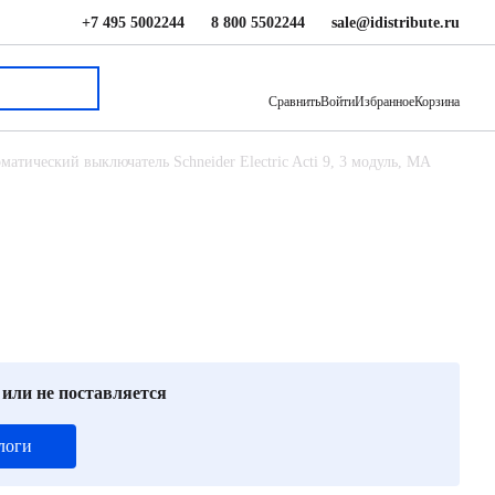
+7 495 5002244
8 800 5502244
sale@idistribute.ru
37 875 ₽
В корзину
Сравнить
Войти
Избранное
Корзина
матический выключатель Schneider Electric Acti 9, 3 модуль, MA
 или не поставляется
логи