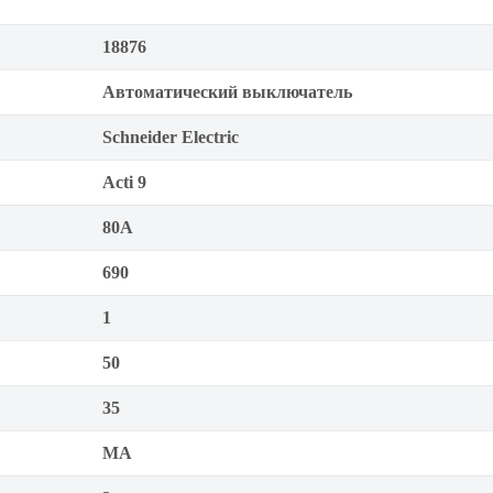
18876
Автоматический выключатель
Schneider Electric
Acti 9
80А
690
1
50
35
MA