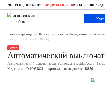
Новости
Производители
Распродажа и акции
Скидки и оплата
Дос
Schneider Electric 18876
Автоматический выключатель
Ката
Главная страница
Каталог
Электрооборудование
Автома
класс, 1P, 80А, 50кА, (18876)
АРХИВ
Автоматический выключател
Автоматический выключатель Schneider Electric Acti 9, 3 мод
Код товара:
iD-00059823
Артикул производителя:
18876