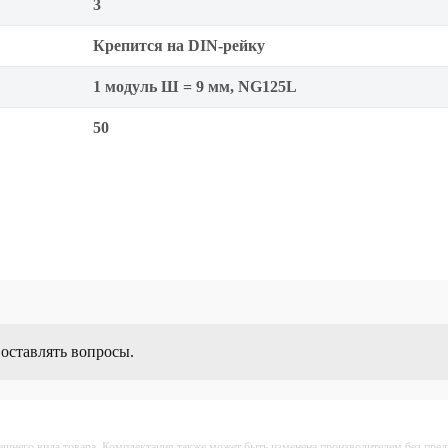
3
Крепится на DIN-рейку
1 модуль Ш = 9 мм, NG125L
50
 оставлять вопросы.
ешнего вида товара. Комплектация также может быть изменена производителем без пре