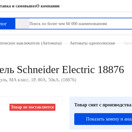
тавка и самовывоз
О компании
лог
тические выключатели (Автоматы)
Автоматы однополюсные
Авто
ь Schneider Electric 18876
уль, MA класс, 1P, 80А, 50кА, (18876)
Товар снят с производства
Товар не поставляется
Показать замену и ана