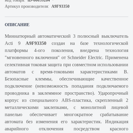
Код товара:
iD-00059284
Артикул производителя:
A9F93350
ОПИСАНИЕ
Миниатюрный автоматический 3 полюсный выключатель
Acti 9
A9F93350
создан на базе технологической
платформы 4-ого поколения, внедрена технология
"мгновенного включения" от Schneider Electric. Применена
селективная токовая защита при совместном использовании
автоматов с время-токовыми характеристиками B.
Безопасные клеммы, обеспечивающие качественное
подключение (невозможность попадания подключаемого
проводника в заклеммное пространство). Ударопрочный
корпус из специального ABS-пластика, скрепленный 2
металлическими заклепками, с монолитной лицевой
панелью обеспечивает многократное срабатывание
автомата без изменения его характеристик. Индикация
аварийного отключения посредством красного