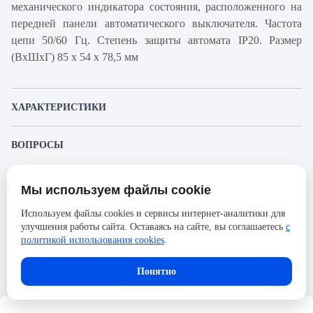
механического индикатора состояния, расположенного на
передней панели автоматического выключателя. Частота
цепи 50/60 Гц. Степень защиты автомата IP20. Размер
(ВхШхГ) 85 х 54 х 78,5 мм
ХАРАКТЕРИСТИКИ
Артикул производителя
A9F93350
ВОПРОСЫ
Продукт
Автоматический
К этому товару еще никто не задал вопрос. Будьте первым!
выключатель
Мы используем файлы cookie
Представленные изображения и характеристики могут отличаться от реального
Производитель
Schneider Electric
Задать вопрос о товаре
внешнего вида товара. Комплектация также может быть изменена производителем
Используем файлы cookies и сервисы интернет-аналитики для
без предварительного уведомления. Компания АйДистрибьют не несёт
Серия
Acti 9
улучшения работы сайта. Оставаясь на сайте, вы соглашаетесь
с
ответственности в случае не соответствия текущей модели товаров фотографиям,
Пожалуйста,
авторизуйтесь
, чтобы иметь
размещённым в карточке товара.
политикой использования cookies
.
Номинальный ток
50А
возможность оставлять вопросы.
Напряжение, В
133
Понятно
Количество полюсов
3
Сечение проводника жесткого,
25