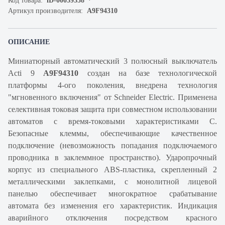
Код товара:
iD-00059338
Артикул производителя:
A9F94310
ОПИСАНИЕ
Миниатюрный автоматический 3 полюсный выключатель
Acti 9
A9F94310
создан на базе технологической
платформы 4-ого поколения, внедрена технология
"мгновенного включения" от Schneider Electric. Применена
селективная токовая защита при совместном использовании
автоматов с время-токовыми характеристиками C.
Безопасные клеммы, обеспечивающие качественное
подключение (невозможность попадания подключаемого
проводника в заклеммное пространство). Ударопрочный
корпус из специального ABS-пластика, скрепленный 2
металлическими заклепками, с монолитной лицевой
панелью обеспечивает многократное срабатывание
автомата без изменения его характеристик. Индикация
аварийного отключения посредством красного