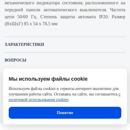
механического индикатора состояния, расположенного на
передней панели автоматического выключателя. Частота
цепи 50/60 Гц. Степень защиты автомата IP20. Размер
(ВхШхГ) 85 х 54 х 78,5 мм
ХАРАКТЕРИСТИКИ
Артикул производителя
A9F94310
ВОПРОСЫ
Продукт
Автоматический
К этому товару еще никто не задал вопрос. Будьте первым!
выключатель
Мы используем файлы cookie
Представленные изображения и характеристики могут отличаться от реального
Производитель
Schneider Electric
Задать вопрос о товаре
внешнего вида товара. Комплектация также может быть изменена производителем
Используем файлы cookies и сервисы интернет-аналитики для
без предварительного уведомления. Компания АйДистрибьют не несёт
Серия
Acti 9
улучшения работы сайта. Оставаясь на сайте, вы соглашаетесь
с
ответственности в случае не соответствия текущей модели товаров фотографиям,
Пожалуйста,
авторизуйтесь
, чтобы иметь
размещённым в карточке товара.
политикой использования cookies
.
Номинальный ток
10А
возможность оставлять вопросы.
Напряжение, В
133
Понятно
Количество полюсов
3
Сечение проводника жесткого,
25