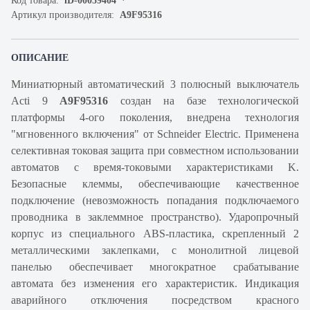
Код товара:
iD-00059404
Артикул производителя:
A9F95316
ОПИСАНИЕ
Миниатюрный автоматический 3 полюсный выключатель
Acti 9
A9F95316
создан на базе технологической
платформы 4-ого поколения, внедрена технология
"мгновенного включения" от Schneider Electric. Применена
селективная токовая защита при совместном использовании
автоматов с время-токовыми характеристиками K.
Безопасные клеммы, обеспечивающие качественное
подключение (невозможность попадания подключаемого
проводника в заклеммное пространство). Ударопрочный
корпус из специального ABS-пластика, скрепленный 2
металлическими заклепками, с монолитной лицевой
панелью обеспечивает многократное срабатывание
автомата без изменения его характеристик. Индикация
аварийного отключения посредством красного