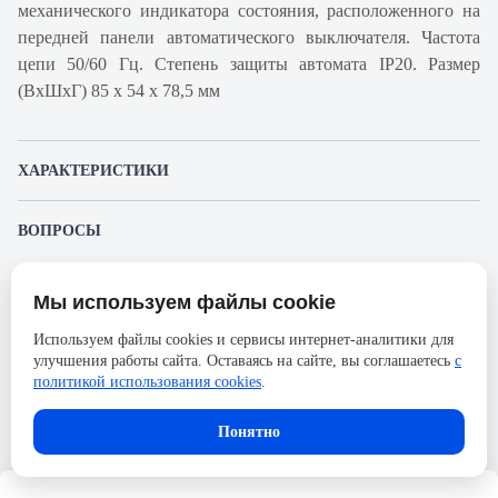
механического индикатора состояния, расположенного на
передней панели автоматического выключателя. Частота
цепи 50/60 Гц. Степень защиты автомата IP20. Размер
(ВхШхГ) 85 х 54 х 78,5 мм
ХАРАКТЕРИСТИКИ
Артикул производителя
A9F95316
ВОПРОСЫ
Продукт
Автоматический
К этому товару еще никто не задал вопрос. Будьте первым!
выключатель
Мы используем файлы cookie
Представленные изображения и характеристики могут отличаться от реального
Производитель
Schneider Electric
Задать вопрос о товаре
внешнего вида товара. Комплектация также может быть изменена производителем
Используем файлы cookies и сервисы интернет-аналитики для
без предварительного уведомления. Компания АйДистрибьют не несёт
Серия
Acti 9
улучшения работы сайта. Оставаясь на сайте, вы соглашаетесь
с
ответственности в случае не соответствия текущей модели товаров фотографиям,
Пожалуйста,
авторизуйтесь
, чтобы иметь
размещённым в карточке товара.
политикой использования cookies
.
Номинальный ток
16А
возможность оставлять вопросы.
Напряжение, В
133
Понятно
Количество полюсов
3
Сечение проводника жесткого,
25